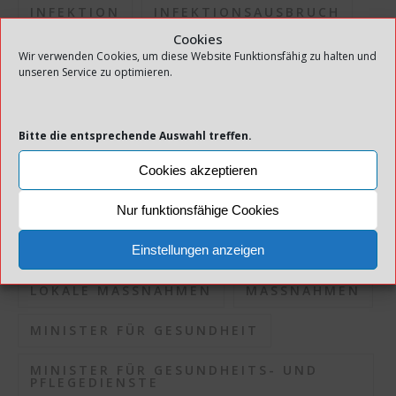
INFEKTION
INFEKTIONSAUSBRUCH
Cookies
INFEKTIONSDRUCK
Wir verwenden Cookies, um diese Website Funktionsfähig zu halten und
unseren Service zu optimieren.
INFEKTIONSKONTROLLE
INFEKTIONSRISIKO
Bitte die entsprechende Auswahl treffen.
INFEKTIONSSITUATION
Cookies akzeptieren
KOMMUNEN
KORONAPANDEMIE
Nur funktionsfähige Cookies
KORONASITUATION
Einstellungen anzeigen
LOKALE MASSNAHMEN
MASSNAHMEN
MINISTER FÜR GESUNDHEIT
MINISTER FÜR GESUNDHEITS- UND
PFLEGEDIENSTE