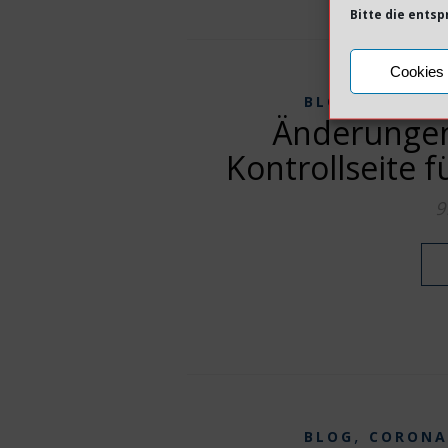
Bitte die ents
Cookies 
,
BLOG
CORONA
Änderungen
Kontrollseite f
9
,
BLOG
CORONA