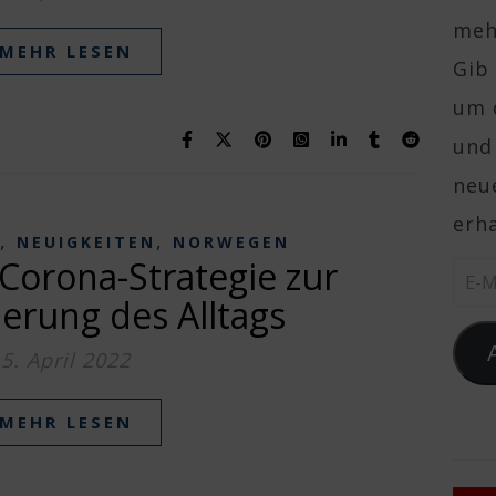
mehr
MEHR LESEN
Gib 
um 
und
neue
erha
,
,
NEUIGKEITEN
NORWEGEN
 Corona-Strategie zur
E-Ma
erung des Alltags
5. April 2022
MEHR LESEN