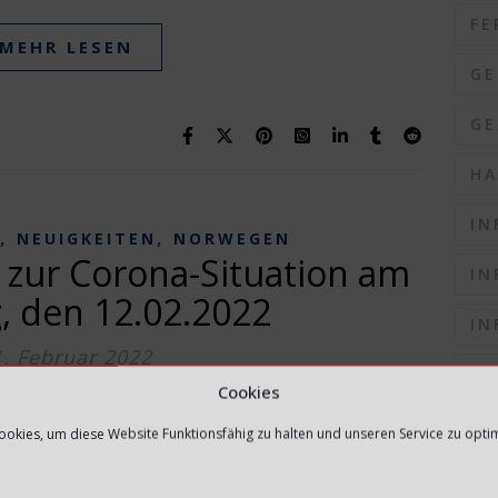
FE
MEHR LESEN
GE
GE
HA
IN
,
,
NEUIGKEITEN
NORWEGEN
 zur Corona-Situation am
IN
, den 12.02.2022
IN
1. Februar 2022
IN
Cookies
MEHR LESEN
IN
okies, um diese Website Funktionsfähig zu halten und unseren Service zu opti
K