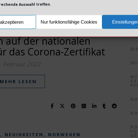
prechende Auswahl treffen.
KO
KO
akzeptieren
Nur funktionsfähige Cookies
Einstellunge
,
,
NEUIGKEITEN
NORWEGEN
LO
 auf der nationalen
ür das Corona-Zertifikat
MA
MI
. Februar 2022
MI
GE
MEHR LESEN
PF
NA
NA
NA
FÜ
,
,
NEUIGKEITEN
NORWEGEN
GE