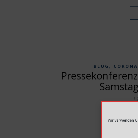
,
BLOG
CORONA
Pressekonferenz
Samstag
1
Wir verwenden Co