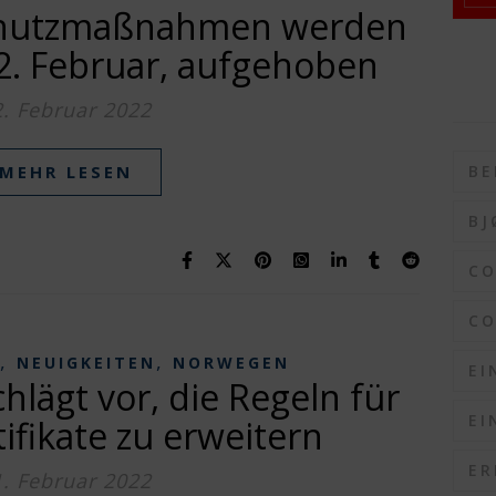
schutzmaßnahmen werden
2. Februar, aufgehoben
2. Februar 2022
BE
MEHR LESEN
BJ
C
CO
,
,
NEUIGKEITEN
NORWEGEN
EI
hlägt vor, die Regeln für
EI
ifikate zu erweitern
ER
1. Februar 2022