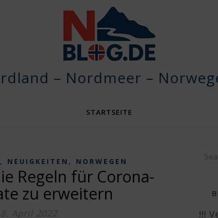
rdland – Nordmeer – Norwege
STARTSEITE
,
,
NEUIGKEITEN
NORWEGEN
die Regeln für Corona-
kate zu erweitern
B
8. April 2022
!!! 