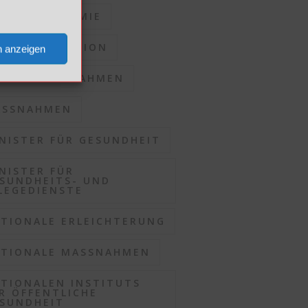
RONAPANDEMIE
RONASITUATION
n anzeigen
KALE MASSNAHMEN
SSNAHMEN
NISTER FÜR GESUNDHEIT
NISTER FÜR
SUNDHEITS- UND
LEGEDIENSTE
TIONALE ERLEICHTERUNG
TIONALE MASSNAHMEN
TIONALEN INSTITUTS
R ÖFFENTLICHE
SUNDHEIT