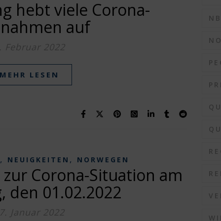
g hebt viele Corona-
N
nahmen auf
N
. Februar 2022
PE
MEHR LESEN
PR
QU
QU
RE
,
,
NEUIGKEITEN
NORWEGEN
 zur Corona-Situation am
RE
, den 01.02.2022
VE
7. Januar 2022
WI