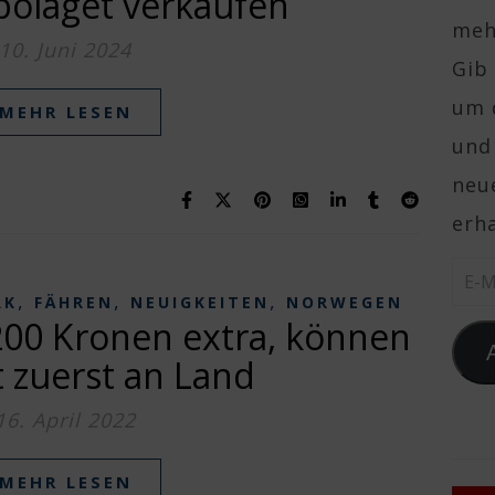
bolaget verkaufen
mehr
10. Juni 2024
Gib 
um 
MEHR LESEN
und
neue
erha
E-Ma
,
,
,
RK
FÄHREN
NEUIGKEITEN
NORWEGEN
 200 Kronen extra, können
zt zuerst an Land
16. April 2022
MEHR LESEN