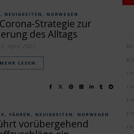
,
,
NEUIGKEITEN
NORWEGEN
 Corona-Strategie zur
erung des Alltags
5. April 2022
BE
BJ
MEHR LESEN
C
CO
EI
,
,
,
EI
RK
FÄHREN
NEUIGKEITEN
NORWEGEN
führt vorübergehend
ER