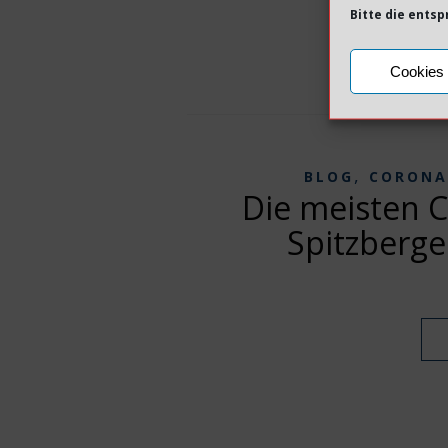
Bitte die ents
Cookies 
,
BLOG
CORONA
Die meisten 
Spitzberg