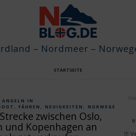
rdland – Nordmeer – Norwege
STARTSEITE
ANGELN IN
,
,
,
,
BOOT
FÄHREN
NEUIGKEITEN
NORWEGEN
PRE
Strecke zwischen Oslo,
B
vn und Kopenhagen an
!!! 