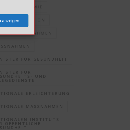
RONAPANDEMIE
RONASITUATION
n anzeigen
KALE MASSNAHMEN
SSNAHMEN
NISTER FÜR GESUNDHEIT
NISTER FÜR
SUNDHEITS- UND
LEGEDIENSTE
TIONALE ERLEICHTERUNG
TIONALE MASSNAHMEN
TIONALEN INSTITUTS
R ÖFFENTLICHE
SUNDHEIT