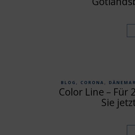
Gotlands
,
,
BLOG
CORONA
DÄNEMA
Color Line – Für
Sie jet