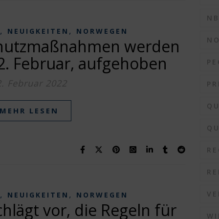
N
,
,
NEUIGKEITEN
NORWEGEN
N
schutzmaßnahmen werden
2. Februar, aufgehoben
PE
2. Februar 2022
PR
QU
MEHR LESEN
QU
RE
RE
,
,
VE
NEUIGKEITEN
NORWEGEN
hlägt vor, die Regeln für
WI