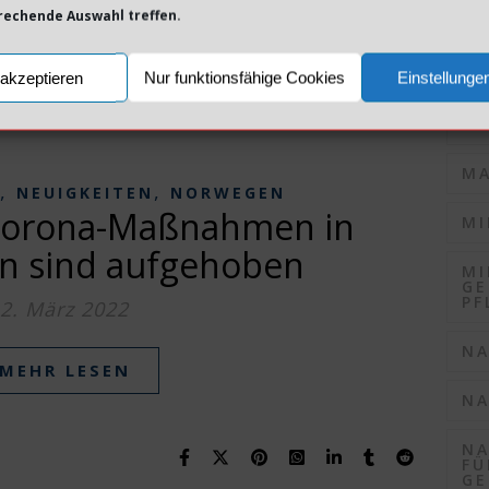
MEHR LESEN
prechende Auswahl treffen.
KO
KO
akzeptieren
Nur funktionsfähige Cookies
Einstellunge
LO
MA
,
,
NEUIGKEITEN
NORWEGEN
Corona-Maßnahmen in
MI
en sind aufgehoben
MI
GE
PF
2. März 2022
NA
MEHR LESEN
NA
NA
FÜ
GE