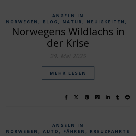
ANGELN IN
,
,
,
,
NORWEGEN
BLOG
NATUR
NEUIGKEITEN
N
Norwegens Wildlachs in
der Krise
29. Mai 2025
MEHR LESEN
ANGELN IN
,
,
,
NORWEGEN
AUTO
FÄHREN
KREUZFAHRTEN