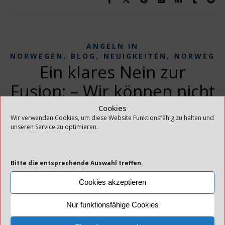
ANGELN IN
,
,
,
NORWEGEN
BLOG
NEUIGKEITEN
NORWEGE
Ein klares Nein zur
Fusion: – Wir können nicht
riskieren, wie das
Cookies
Wir verwenden Cookies, um diese Website Funktionsfähig zu halten und
Kabinenfeld in Bodø zu
unseren Service zu optimieren.
enden
Bitte die entsprechende Auswahl treffen.
12. Juni 2024
Cookies akzeptieren
MEHR LESEN
Nur funktionsfähige Cookies