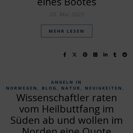
eines Bootes
20. Mai 2025
MEHR LESEN
ANGELN IN
,
,
,
,
NORWEGEN
BLOG
NATUR
NEUIGKEITEN
N
Wissenschaftler raten
vom Heilbuttfang im
Süden ab und wollen im
Norden eine Quote