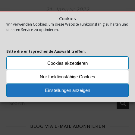
21. Januar 2022
Cookies
Wir verwenden Cookies, um diese Website Funktionsfähig zu halten und
MEHR LESEN
unseren Service zu optimieren.
Bitte die entsprechende Auswahl treffen.
Cookies akzeptieren
1
2
3
Nur funktionsfähige Cookies
Einstellungen anzeigen
BLOG VIA E-MAIL ABONNIEREN