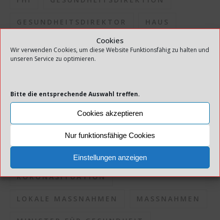
GESUNDHEITSDIREKTOR
HAUS
Cookies
INFEKTION
INFEKTIONSAUSBRUCH
Wir verwenden Cookies, um diese Website Funktionsfähig zu halten und
unseren Service zu optimieren.
INFEKTIONSDRUCK
INFEKTIONSKONTROLLE
Bitte die entsprechende Auswahl treffen.
INFEKTIONSRISIKO
Cookies akzeptieren
INFEKTIONSSITUATION
KOMMUNEN
Nur funktionsfähige Cookies
KORONAPANDEMIE
Einstellungen anzeigen
KORONASITUATION
LOKALE MASSNAHMEN
MASSNAHMEN