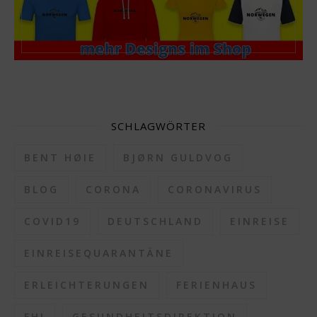
SCHLAGWÖRTER
BENT HØIE
BJØRN GULDVOG
BLOG
CORONA
CORONAVIRUS
COVID19
DEUTSCHLAND
EINREISE
EINREISEQUARANTÄNE
ERLEICHTERUNGEN
FERIENHAUS
FHI
GESUNDHEITSDIREKTION