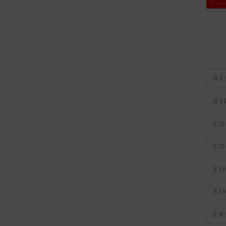
BE
BJ
C
CO
EI
EI
ER