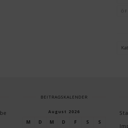
Ö
Kate
BEITRAGSKALENDER
August 2026
abe
Sta
M
D
M
D
F
S
S
Im