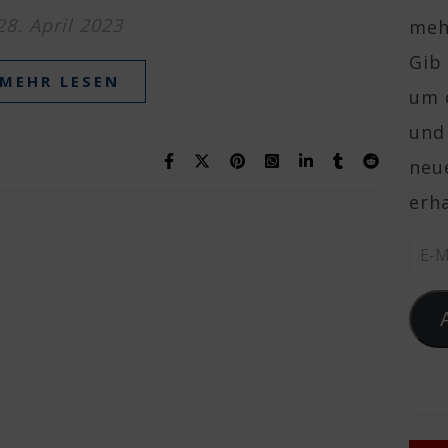
28. April 2023
mehr
Gib 
MEHR LESEN
um 
und
neue
erha
E-Ma