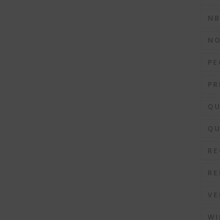
N
N
PE
PR
QU
QU
RE
RE
VE
WI