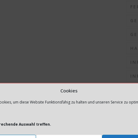
FE
GE
GE
HA
IN
IN
IN
Cookies
okies, um diese Website Funktionsfähig zu halten und unseren Service zu opti
IN
IN
prechende Auswahl treffen.
K