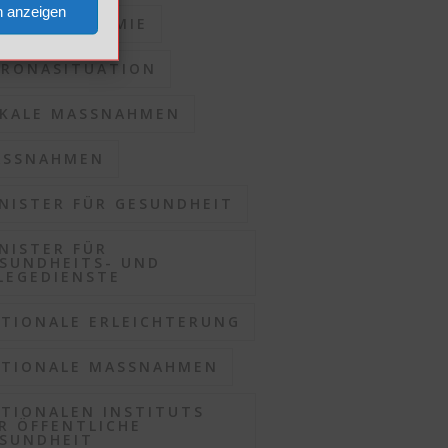
n anzeigen
RONAPANDEMIE
RONASITUATION
KALE MASSNAHMEN
SSNAHMEN
NISTER FÜR GESUNDHEIT
NISTER FÜR
SUNDHEITS- UND
LEGEDIENSTE
TIONALE ERLEICHTERUNG
TIONALE MASSNAHMEN
TIONALEN INSTITUTS
R ÖFFENTLICHE
SUNDHEIT