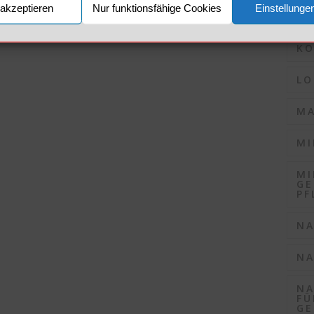
akzeptieren
Nur funktionsfähige Cookies
Einstellunge
KO
KO
LO
MA
MI
MI
GE
PF
NA
NA
NA
FÜ
GE