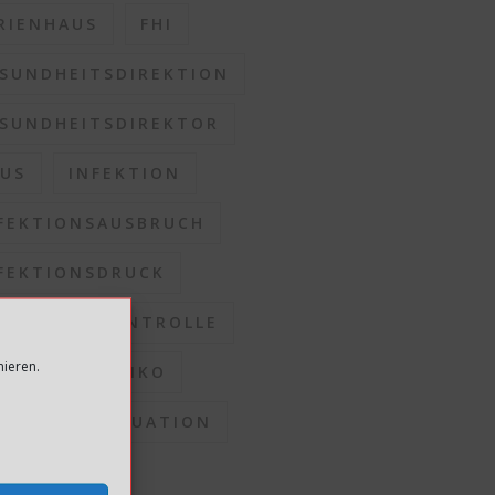
RIENHAUS
FHI
SUNDHEITSDIREKTION
SUNDHEITSDIREKTOR
US
INFEKTION
FEKTIONSAUSBRUCH
FEKTIONSDRUCK
FEKTIONSKONTROLLE
mieren.
FEKTIONSRISIKO
FEKTIONSSITUATION
OMMUNEN