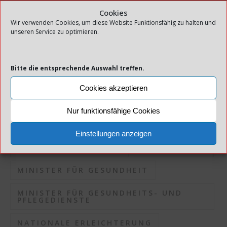
INFEKTIONSDRUCK
Cookies
Wir verwenden Cookies, um diese Website Funktionsfähig zu halten und
unseren Service zu optimieren.
INFEKTIONSKONTROLLE
INFEKTIONSRISIKO
Bitte die entsprechende Auswahl treffen.
INFEKTIONSSITUATION
KOMMUNEN
Cookies akzeptieren
KORONAPANDEMIE
Nur funktionsfähige Cookies
KORONASITUATION
Einstellungen anzeigen
LOKALE MASSNAHMEN
MASSNAHMEN
MINISTER FÜR GESUNDHEIT
MINISTER FÜR GESUNDHEITS- UND
PFLEGEDIENSTE
NATIONALE ERLEICHTERUNG