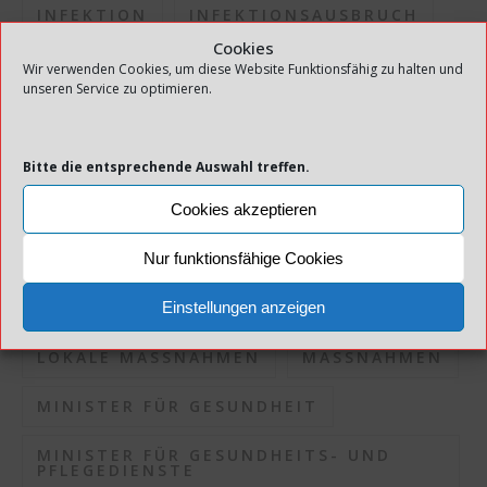
INFEKTION
INFEKTIONSAUSBRUCH
Cookies
INFEKTIONSDRUCK
Wir verwenden Cookies, um diese Website Funktionsfähig zu halten und
unseren Service zu optimieren.
INFEKTIONSKONTROLLE
INFEKTIONSRISIKO
Bitte die entsprechende Auswahl treffen.
INFEKTIONSSITUATION
Cookies akzeptieren
KOMMUNEN
KORONAPANDEMIE
Nur funktionsfähige Cookies
KORONASITUATION
Einstellungen anzeigen
LOKALE MASSNAHMEN
MASSNAHMEN
MINISTER FÜR GESUNDHEIT
MINISTER FÜR GESUNDHEITS- UND
PFLEGEDIENSTE