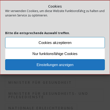
INFEKTIONSDRUCK
Cookies
Wir verwenden Cookies, um diese Website Funktionsfähig zu halten und
unseren Service zu optimieren.
INFEKTIONSKONTROLLE
INFEKTIONSRISIKO
Bitte die entsprechende Auswahl treffen.
INFEKTIONSSITUATION
KOMMUNEN
Cookies akzeptieren
KORONAPANDEMIE
Nur funktionsfähige Cookies
KORONASITUATION
Einstellungen anzeigen
LOKALE MASSNAHMEN
MASSNAHMEN
MINISTER FÜR GESUNDHEIT
MINISTER FÜR GESUNDHEITS- UND
PFLEGEDIENSTE
NATIONALE ERLEICHTERUNG