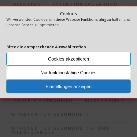
INFEKTION
INFEKTIONSAUSBRUCH
Cookies
INFEKTIONSDRUCK
Wir verwenden Cookies, um diese Website Funktionsfähig zu halten und
unseren Service zu optimieren.
INFEKTIONSKONTROLLE
INFEKTIONSRISIKO
Bitte die entsprechende Auswahl treffen.
INFEKTIONSSITUATION
Cookies akzeptieren
KOMMUNEN
KORONAPANDEMIE
Nur funktionsfähige Cookies
KORONASITUATION
Einstellungen anzeigen
LOKALE MASSNAHMEN
MASSNAHMEN
MINISTER FÜR GESUNDHEIT
MINISTER FÜR GESUNDHEITS- UND
PFLEGEDIENSTE