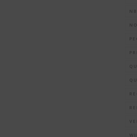
N
N
PE
PR
QU
QU
RE
RE
VE
WI