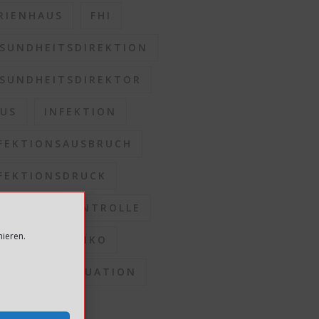
RIENHAUS
FHI
SUNDHEITSDIREKTION
SUNDHEITSDIREKTOR
US
INFEKTION
FEKTIONSAUSBRUCH
FEKTIONSDRUCK
FEKTIONSKONTROLLE
mieren.
FEKTIONSRISIKO
FEKTIONSSITUATION
OMMUNEN