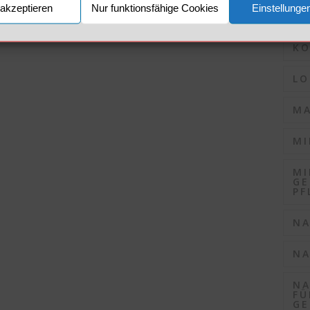
akzeptieren
Nur funktionsfähige Cookies
Einstellunge
KO
KO
LO
MA
MI
MI
GE
PF
NA
NA
NA
FÜ
GE