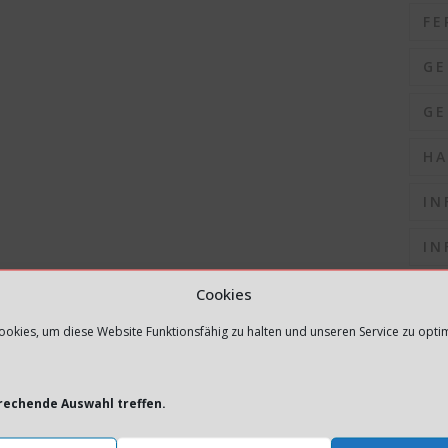
FE
GE
GE
HA
IN
IN
IN
Cookies
okies, um diese Website Funktionsfähig zu halten und unseren Service zu opti
IN
IN
prechende Auswahl treffen.
K