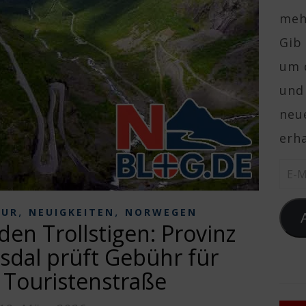
mehr
Gib 
um 
und
neue
erha
E-Ma
,
,
TUR
NEUIGKEITEN
NORWEGEN
en Trollstigen: Provinz
dal prüft Gebühr für
 Touristenstraße