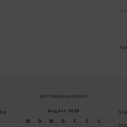
Ö
Kate
BEITRAGSKALENDER
August 2026
abe
Sta
M
D
M
D
F
S
S
Im