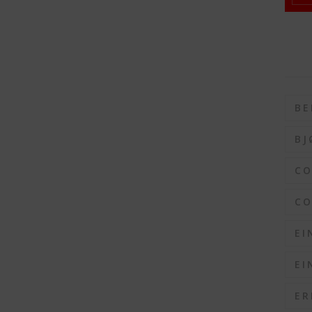
BE
BJ
C
CO
EI
EI
ER