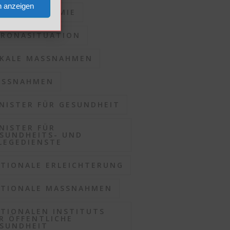
n anzeigen
RONAPANDEMIE
RONASITUATION
KALE MASSNAHMEN
SSNAHMEN
NISTER FÜR GESUNDHEIT
NISTER FÜR
SUNDHEITS- UND
LEGEDIENSTE
TIONALE ERLEICHTERUNG
TIONALE MASSNAHMEN
TIONALEN INSTITUTS
R ÖFFENTLICHE
SUNDHEIT