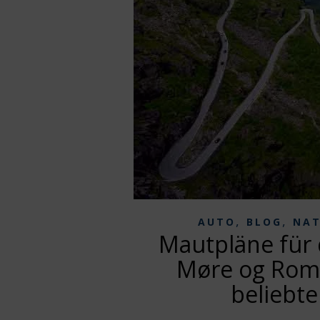
,
,
AUTO
BLOG
NA
Mautpläne für d
Møre og Roms
beliebte