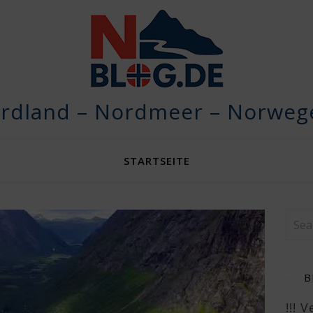
rdland – Nordmeer – Norwege
STARTSEITE
B
!!! 