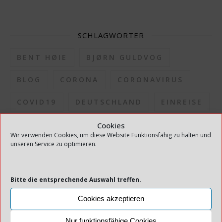
SCHLAGWÖRTER
BENT HØIE
BJØRN GULDVOG
BLOG
CORONA
CORONAVIRUS
COVID19
DEUTSCHLAND
EINREISE
EINREISEQUARANTÄNE
Cookies
Wir verwenden Cookies, um diese Website Funktionsfähig zu halten und
unseren Service zu optimieren.
ERLEICHTERUNGEN
FERIENHAUS
FHI
GESUNDHEITSDIREKTION
Bitte die entsprechende Auswahl treffen.
GESUNDHEITSDIREKTOR
HAUS
Cookies akzeptieren
INFEKTION
INFEKTIONSAUSBRUCH
Nur funktionsfähige Cookies