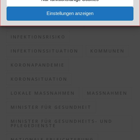
INFEKTIONSDRUCK
Einstellungen anzeigen
INFEKTIONSKONTROLLE
INFEKTIONSRISIKO
INFEKTIONSSITUATION
KOMMUNEN
KORONAPANDEMIE
KORONASITUATION
LOKALE MASSNAHMEN
MASSNAHMEN
MINISTER FÜR GESUNDHEIT
MINISTER FÜR GESUNDHEITS- UND
PFLEGEDIENSTE
NATIONALE ERLEICHTERUNG