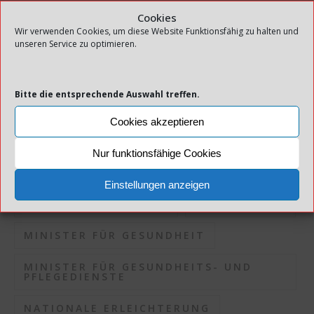
INFEKTIONSDRUCK
Cookies
Wir verwenden Cookies, um diese Website Funktionsfähig zu halten und
unseren Service zu optimieren.
INFEKTIONSKONTROLLE
INFEKTIONSRISIKO
Bitte die entsprechende Auswahl treffen.
INFEKTIONSSITUATION
KOMMUNEN
Cookies akzeptieren
KORONAPANDEMIE
Nur funktionsfähige Cookies
KORONASITUATION
Einstellungen anzeigen
LOKALE MASSNAHMEN
MASSNAHMEN
MINISTER FÜR GESUNDHEIT
MINISTER FÜR GESUNDHEITS- UND
PFLEGEDIENSTE
NATIONALE ERLEICHTERUNG