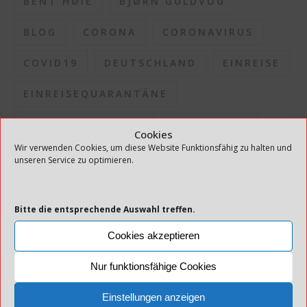
BENT HØIE
BJØRN GULDVOG
BLOG
CORONA
CORONAVIRUS
COVID19
DEUTSCHLAND
EINREISE
EINREISEQUARANTÄNE
ERLEICHTERUNGEN
FERIENHAUS
Cookies
Wir verwenden Cookies, um diese Website Funktionsfähig zu halten und
FHI
GESUNDHEITSDIREKTION
unseren Service zu optimieren.
GESUNDHEITSDIREKTOR
HAUS
Bitte die entsprechende Auswahl treffen.
INFEKTION
INFEKTIONSAUSBRUCH
Cookies akzeptieren
INFEKTIONSDRUCK
Nur funktionsfähige Cookies
INFEKTIONSKONTROLLE
Einstellungen anzeigen