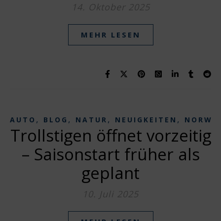
14. Oktober 2025
MEHR LESEN
,
,
,
,
AUTO
BLOG
NATUR
NEUIGKEITEN
NORWE
Trollstigen öffnet vorzeitig
– Saisonstart früher als
geplant
10. Juli 2025