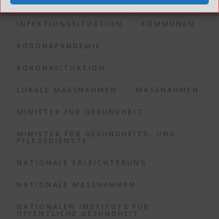
INFEKTIONSRISIKO
INFEKTIONSSITUATION
KOMMUNEN
KORONAPANDEMIE
KORONASITUATION
LOKALE MASSNAHMEN
MASSNAHMEN
MINISTER FÜR GESUNDHEIT
MINISTER FÜR GESUNDHEITS- UND
PFLEGEDIENSTE
NATIONALE ERLEICHTERUNG
NATIONALE MASSNAHMEN
NATIONALEN INSTITUTS FÜR
ÖFFENTLICHE GESUNDHEIT