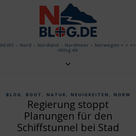
NEWS – Nord – Nordland – Nordmeer – Norwegen = = =>
nblog.de
,
,
,
,
BLOG
BOOT
NATUR
NEUIGKEITEN
NORWE
Regierung stoppt
Planungen für den
Schiffstunnel bei Stad