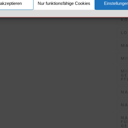
akzeptieren
Nur funktionsfähige Cookies
Einstellunge
KO
KO
LO
MA
MI
MI
GE
PF
NA
NA
NA
FÜ
GE