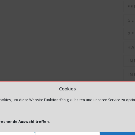
FE
GE
GE
HA
IN
IN
IN
Cookies
okies, um diese Website Funktionsfähig zu halten und unseren Service zu opti
IN
IN
prechende Auswahl treffen.
K