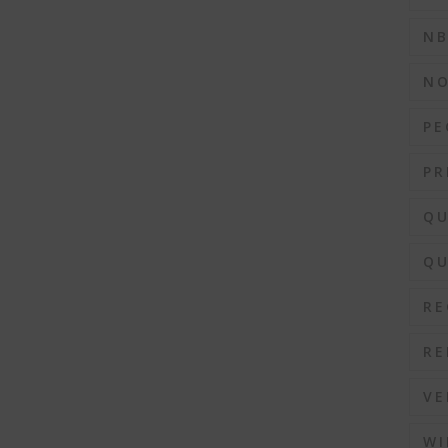
N
N
PE
PR
QU
QU
RE
RE
VE
WI