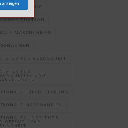
n anzeigen
RONAPANDEMIE
RONASITUATION
KALE MASSNAHMEN
SSNAHMEN
NISTER FÜR GESUNDHEIT
NISTER FÜR
SUNDHEITS- UND
LEGEDIENSTE
TIONALE ERLEICHTERUNG
TIONALE MASSNAHMEN
TIONALEN INSTITUTS
R ÖFFENTLICHE
SUNDHEIT