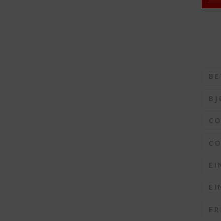
BE
BJ
C
CO
EI
EI
ER