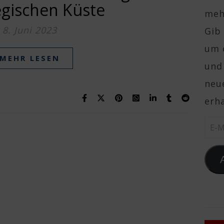
gischen Küste
mehr
8. Juni 2023
Gib 
um 
MEHR LESEN
und
neue
erha
E-Ma