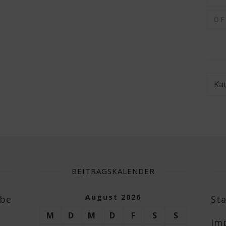
Ö
Kate
BEITRAGSKALENDER
August 2026
abe
Sta
M
D
M
D
F
S
S
Im