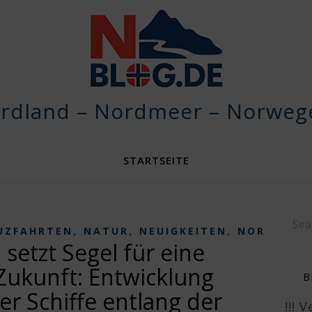
rdland – Nordmeer – Norwege
STARTSEITE
,
,
,
UZFAHRTEN
NATUR
NEUIGKEITEN
NORWEGEN
 setzt Segel für eine
Zukunft: Entwicklung
B
er Schiffe entlang der
!!! 