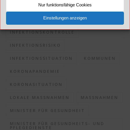
Nur funktionsfähige Cookies
INFEKTION
INFEKTIONSAUSBRUCH
Einstellungen anzeigen
INFEKTIONSDRUCK
INFEKTIONSKONTROLLE
INFEKTIONSRISIKO
INFEKTIONSSITUATION
KOMMUNEN
KORONAPANDEMIE
KORONASITUATION
LOKALE MASSNAHMEN
MASSNAHMEN
MINISTER FÜR GESUNDHEIT
MINISTER FÜR GESUNDHEITS- UND
PFLEGEDIENSTE