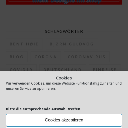
SCHLAGWÖRTER
BENT HØIE
BJØRN GULDVOG
BLOG
CORONA
CORONAVIRUS
COVID19
DEUTSCHLAND
EINREISE
Cookies
EINREISEQUARANTÄNE
Wir verwenden Cookies, um diese Website Funktionsfähig zu halten und
unseren Service zu optimieren.
ERLEICHTERUNGEN
FERIENHAUS
FHI
GESUNDHEITSDIREKTION
Bitte die entsprechende Auswahl treffen.
Cookies akzeptieren
GESUNDHEITSDIREKTOR
HAUS