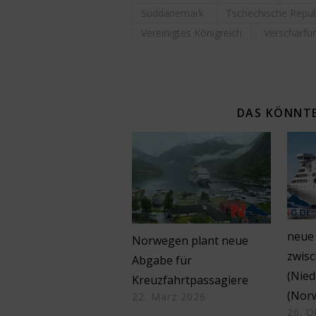
Süddänemark
Tschechische Repub
Vereinigtes Königreich
Verschärfu
DAS KÖNNTE
neue
Norwegen plant neue
zwis
Abgabe für
(Nied
Kreuzfahrtpassagiere
(Nor
22. März 2026
26. O