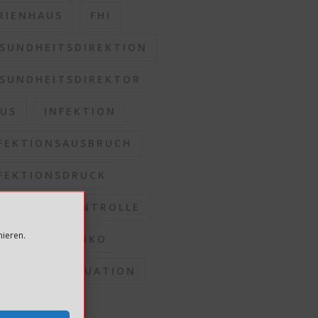
RIENHAUS
FHI
SUNDHEITSDIREKTION
SUNDHEITSDIREKTOR
US
INFEKTION
FEKTIONSAUSBRUCH
FEKTIONSDRUCK
FEKTIONSKONTROLLE
mieren.
FEKTIONSRISIKO
FEKTIONSSITUATION
OMMUNEN