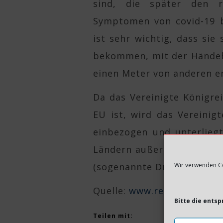
sind, die später den r
Symptomen von covid-19 
ist sehr wichtig, dass sie
bekommen, mit der Händeh
einen Meter von anderen en
Da das Vereinigte Königre
EU ist, wird das Vereinig
einbezogen und unterliegt
Ländern außerhalb der EU /
Wir verwenden Co
(sogenannte Drittländer).
Quelle:
www.regjeringen.n
Bitte die ents
Teilen mit: