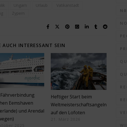
lik
Ungarn
Urlaub
Vatikanstadt
N
ng
Zypern
N
PE
 AUCH INTERESSANT SEIN
PR
QU
QU
RE
 Fährverbindung
Heftiger Start beim
RE
chen Eemshaven
Weltmeisterschaftsangeln
erlande) und Arendal
auf den Lofoten
VE
wegen)
21. März 2026
WI
ktober 2025