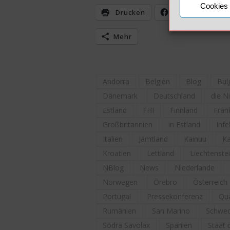
Cookies 
Drucken
Facebook
Mehr
Andorra
Belgien
Blog
Bul
Dänemark
Deutschland
die N
Estland
FHI
Finnland
Fran
Großbritannien
in Estland
Infe
Italien
Jämtland
Kainuu
Ka
Kroatien
Lettland
Liechtenste
NBlog
News
Niederlande
Norwegen
Örebro
Österreich
Portugal
Pressekonferenz
Qua
Rumänien
San Marino
Schwe
Södra Savolax
Spanien
Staat 