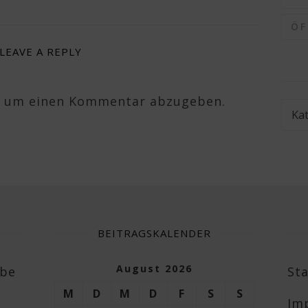
Ö
LEAVE A REPLY
, um einen Kommentar abzugeben.
Kate
BEITRAGSKALENDER
August 2026
abe
Sta
M
D
M
D
F
S
S
Im