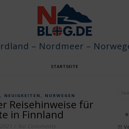
rdland – Nordmeer – Norwege
STARTSEITE
,
,
NEUIGKEITEN
NORWEGEN
r Reisehinweise für
e in Finnland
B
 2021
/
No Comments
!!! 