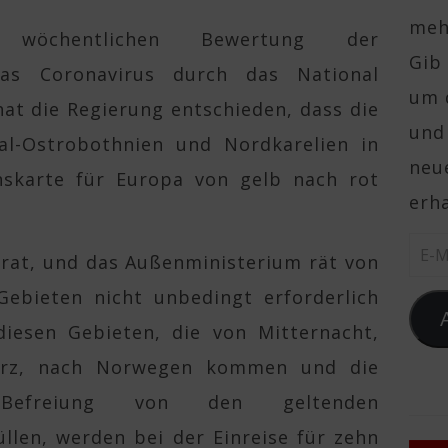
mehr
wöchentlichen Bewertung der
Gib 
 das Coronavirus durch das National
um 
 hat die Regierung entschieden, dass die
und
al-Ostrobothnien und Nordkarelien in
neue
onskarte für Europa von gelb nach rot
erha
E-Ma
erat, und das Außenministerium rät von
Gebieten nicht unbedingt erforderlich
diesen Gebieten, die von Mitternacht,
ärz, nach Norwegen kommen und die
Befreiung von den geltenden
llen, werden bei der Einreise für zehn