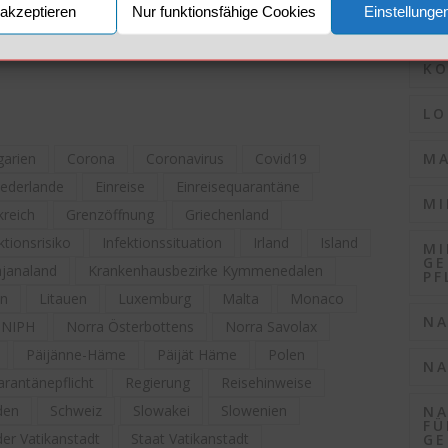
akzeptieren
Nur funktionsfähige Cookies
Einstellunge
KO
X
WhatsApp
Telegram
KO
LO
MA
garien
Corona
Coronavirus
Covid19
iederlande
Einreise
Einreisequarantäne
MI
kreich
Grenzöffnung
Griechenland
ktionsrisiko
Infektionssituation
Irland
Island
MI
GE
janaland
Krankenhausbezirke Kymmenedalen
PF
in
Litauen
Luxemburg
Malta
Monaco
NA
NIPH
Norra Österbottens
Norra Savolax
Päijänne-Häme
Päijät Häme
Polen
NA
rantänepflicht
Regierung
Reisehinweise
den
Schweiz
Slowakei
Slowenien
NA
FÜ
der Vatikanstadt
Staat Vatikanstadt
GE