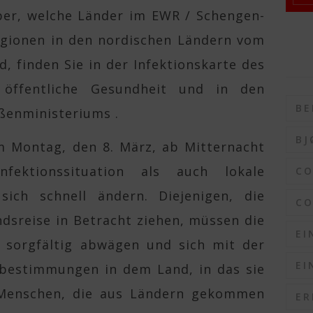
über, welche Länder im EWR / Schengen-
gionen in den nordischen Ländern vom
 finden Sie in der Infektionskarte des
r öffentliche Gesundheit und in den
BE
ßenministeriums .
BJ
 Montag, den 8. März, ab Mitternacht
fektionssituation als auch lokale
C
ich schnell ändern. Diejenigen, die
CO
dsreise in Betracht ziehen, müssen die
EI
e sorgfältig abwägen und sich mit der
EI
ebestimmungen in dem Land, in das sie
 Menschen, die aus Ländern gekommen
ER