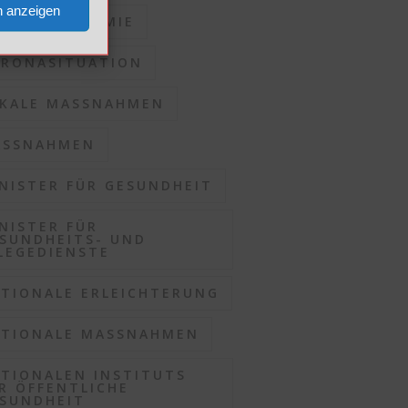
n anzeigen
RONAPANDEMIE
RONASITUATION
KALE MASSNAHMEN
SSNAHMEN
NISTER FÜR GESUNDHEIT
NISTER FÜR
SUNDHEITS- UND
LEGEDIENSTE
TIONALE ERLEICHTERUNG
TIONALE MASSNAHMEN
TIONALEN INSTITUTS
R ÖFFENTLICHE
SUNDHEIT