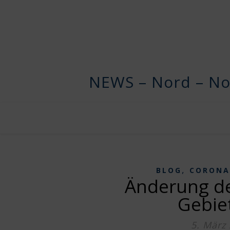
NEWS – Nord – No
,
BLOG
CORONA
Änderung de
Gebiet
5. März