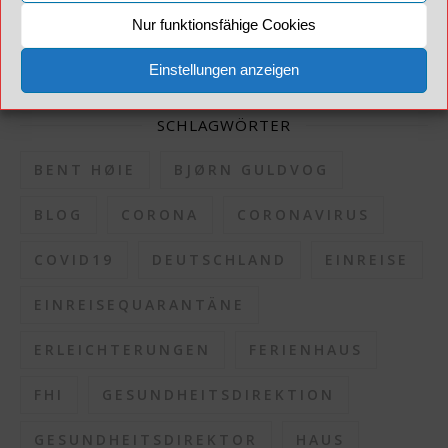
Nur funktionsfähige Cookies
Einstellungen anzeigen
SCHLAGWÖRTER
BENT HØIE
BJØRN GULDVOG
BLOG
CORONA
CORONAVIRUS
COVID19
DEUTSCHLAND
EINREISE
EINREISEQUARANTÄNE
ERLEICHTERUNGEN
FERIENHAUS
FHI
GESUNDHEITSDIREKTION
GESUNDHEITSDIREKTOR
HAUS