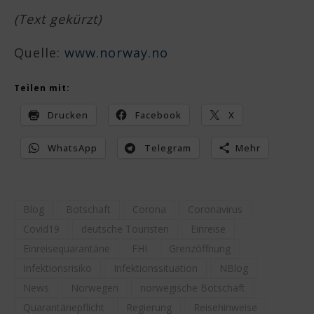
(Text gekürzt)
Quelle:
www.norway.no
Teilen mit:
Drucken
Facebook
X
WhatsApp
Telegram
Mehr
Blog
Botschaft
Corona
Coronavirus
Covid19
deutsche Touristen
Einreise
Einreisequarantäne
FHI
Grenzöffnung
Infektionsrisiko
Infektionssituation
NBlog
News
Norwegen
norwegische Botschaft
Quarantänepflicht
Regierung
Reisehinweise