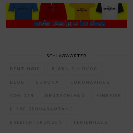
SCHLAGWÖRTER
BENT HØIE
BJØRN GULDVOG
BLOG
CORONA
CORONAVIRUS
COVID19
DEUTSCHLAND
EINREISE
EINREISEQUARANTÄNE
ERLEICHTERUNGEN
FERIENHAUS