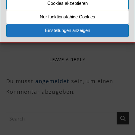
Cookies akzeptieren
News
NIPH
Peggy Knudsen
Pressekonferenz
Quarantänepflicht
Regierung
Reisehinweise
Nur funktionsfähige Cookies
Urlaub
Einstellungen anzeigen
LEAVE A REPLY
Du musst
angemeldet
sein, um einen
Kommentar abzugeben.