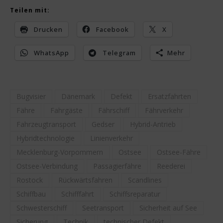
Teilen mit:
Drucken
Facebook
X
WhatsApp
Telegram
Mehr
Bugvisier
Dänemark
Defekt
Ersatzfahrten
Fähre
Fahrgäste
Fährschiff
Fährverkehr
Fahrzeugtransport
Gedser
Hybrid-Antrieb
Hybridtechnologie
Linienverkehr
Mecklenburg-Vorpommern
Ostsee
Ostsee-Fähre
Ostsee-Verbindung
Passagierfähre
Reederei
Rostock
Rückwärtsfahren
Scandlines
Schiffbau
Schifffahrt
Schiffsreparatur
Schwesterschiff
Seetransport
Sicherheit auf See
Sicherung
Technik
technischer Defekt