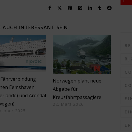
 AUCH INTERESSANT SEIN
BE
BJ
C
 Fährverbindung
Norwegen plant neue
CO
chen Eemshaven
Abgabe für
erlande) und Arendal
Kreuzfahrtpassagiere
EI
wegen)
22. März 2026
ktober 2025
EI
ER