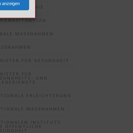
n anzeigen
RONAPANDEMIE
RONASITUATION
KALE MASSNAHMEN
SSNAHMEN
NISTER FÜR GESUNDHEIT
NISTER FÜR
SUNDHEITS- UND
LEGEDIENSTE
TIONALE ERLEICHTERUNG
TIONALE MASSNAHMEN
TIONALEN INSTITUTS
R ÖFFENTLICHE
SUNDHEIT