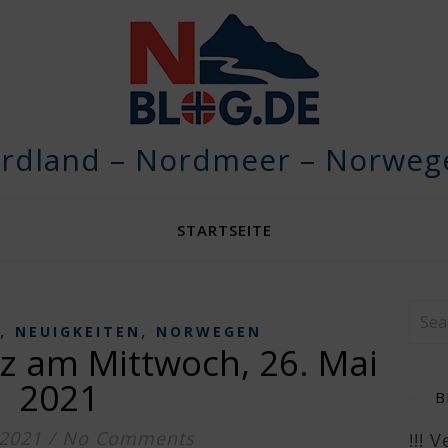
rdland – Nordmeer – Norwege
STARTSEITE
,
,
NEUIGKEITEN
NORWEGEN
z am Mittwoch, 26. Mai
2021
B
 2021
/
No Comments
!!! 