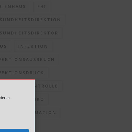
RIENHAUS
FHI
SUNDHEITSDIREKTION
SUNDHEITSDIREKTOR
US
INFEKTION
FEKTIONSAUSBRUCH
FEKTIONSDRUCK
FEKTIONSKONTROLLE
mieren.
FEKTIONSRISIKO
FEKTIONSSITUATION
OMMUNEN