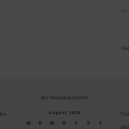
Ö
Kate
BEITRAGSKALENDER
August 2026
abe
Sta
M
D
M
D
F
S
S
Im