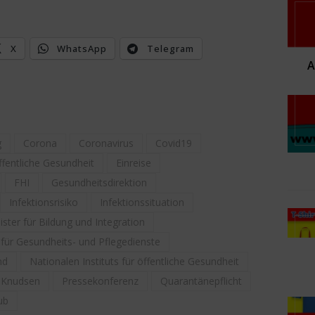
X
WhatsApp
Telegram
g
Corona
Coronavirus
Covid19
öffentliche Gesundheit
Einreise
FHI
Gesundheitsdirektion
Infektionsrisiko
Infektionssituation
ister für Bildung und Integration
 für Gesundheits- und Pflegedienste
nd
Nationalen Instituts für öffentliche Gesundheit
 Knudsen
Pressekonferenz
Quarantänepflicht
ub