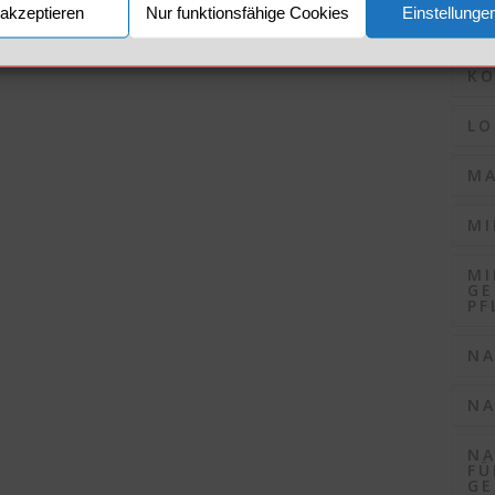
akzeptieren
Nur funktionsfähige Cookies
Einstellunge
KO
KO
LO
MA
MI
MI
GE
PF
NA
NA
NA
FÜ
GE