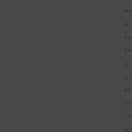
N
N
PE
PR
QU
QU
RE
RE
VE
WI