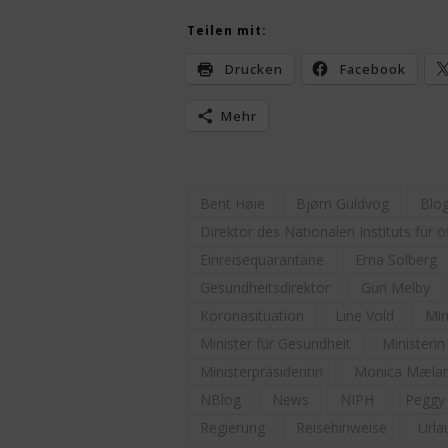
Teilen mit:
Drucken
Facebook
Mehr
Bent Høie
Bjørn Guldvog
Blo
Direktor des Nationalen Instituts für 
Einreisequarantäne
Erna Solberg
Gesundheitsdirektor
Guri Melby
Koronasituation
Line Vold
Min
Minister für Gesundheit
Ministerin
Ministerpräsidentin
Monica Mæla
NBlog
News
NIPH
Peggy
Regierung
Reisehinweise
Urla