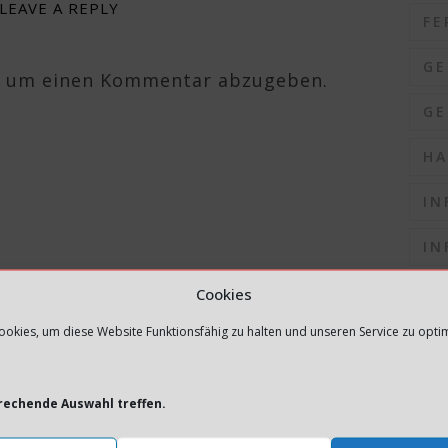
LEAVE A REPLY
FE
GE
, um einen Kommentar abzugeben.
GE
HA
IN
IN
IN
Cookies
okies, um diese Website Funktionsfähig zu halten und unseren Service zu opti
IN
IN
prechende Auswahl treffen.
K