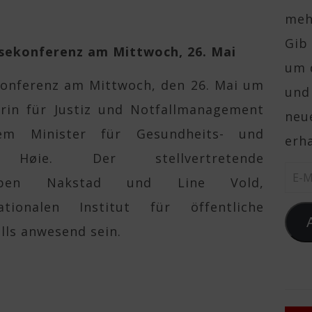
mehr
Gib 
ssekonferenz am Mittwoch, 26. Mai
um 
konferenz am Mittwoch, den 26. Mai um
und
erin für Justiz und Notfallmanagement
neue
m Minister für Gesundheits- und
erha
 Høie. Der stellvertretende
E-Ma
 Espen Nakstad und Line Vold,
tionalen Institut für öffentliche
lls anwesend sein.
o