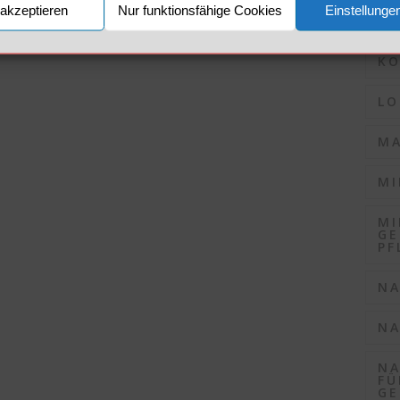
akzeptieren
Nur funktionsfähige Cookies
Einstellunge
KO
KO
LO
MA
MI
MI
GE
PF
NA
NA
NA
FÜ
GE