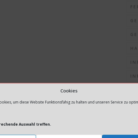
FE
GE
GE
HA
IN
IN
IN
Cookies
okies, um diese Website Funktionsfähig zu halten und unseren Service zu opti
IN
IN
prechende Auswahl treffen.
K