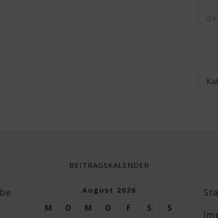
Ö
Kate
BEITRAGSKALENDER
August 2026
abe
Sta
M
D
M
D
F
S
S
Im