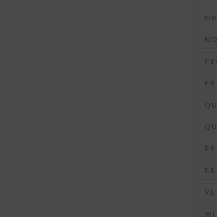
N
N
PE
PR
QU
QU
RE
RE
VE
WI