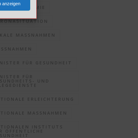
n anzeigen
RONAPANDEMIE
RONASITUATION
KALE MASSNAHMEN
SSNAHMEN
NISTER FÜR GESUNDHEIT
NISTER FÜR
SUNDHEITS- UND
LEGEDIENSTE
TIONALE ERLEICHTERUNG
TIONALE MASSNAHMEN
TIONALEN INSTITUTS
R ÖFFENTLICHE
SUNDHEIT