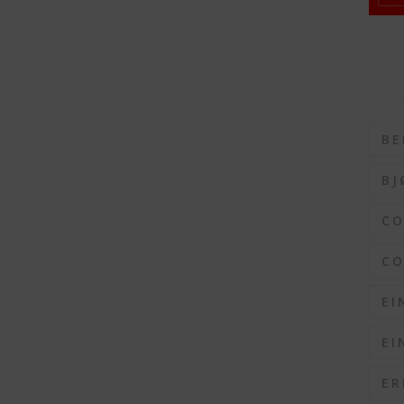
BE
BJ
C
CO
EI
EI
ER