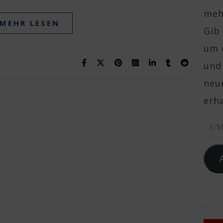
mehr
MEHR LESEN
Gib 
um 
und
neue
erha
E-Ma