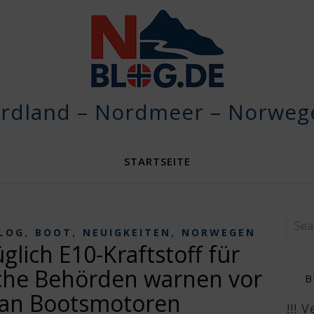
rdland – Nordmeer – Norwege
STARTSEITE
,
,
,
LOG
BOOT
NEUIGKEITEN
NORWEGEN
lich E10-Kraftstoff für
che Behörden warnen vor
B
an Bootsmotoren
!!! 