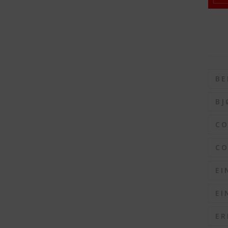
BE
BJ
C
CO
EI
EI
ER