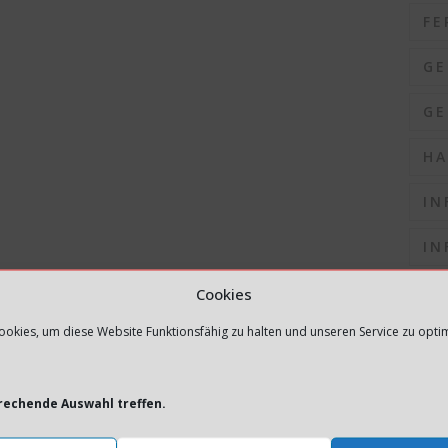
FE
GE
GE
HA
IN
IN
IN
Cookies
okies, um diese Website Funktionsfähig zu halten und unseren Service zu opti
IN
IN
prechende Auswahl treffen.
K