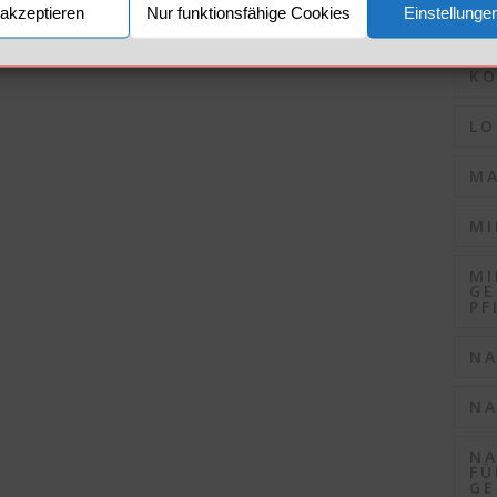
akzeptieren
Nur funktionsfähige Cookies
Einstellunge
KO
KO
LO
MA
MI
MI
GE
PF
NA
NA
NA
FÜ
GE