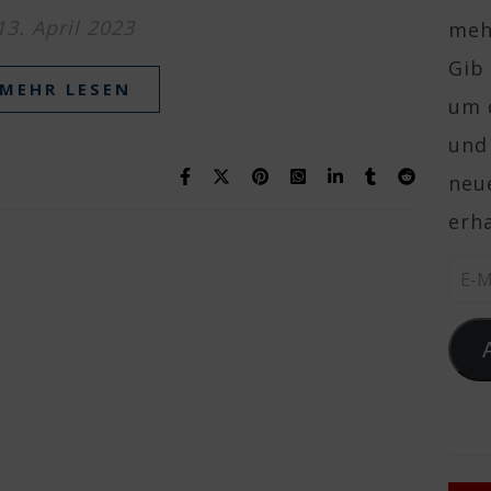
13. April 2023
mehr
Gib 
MEHR LESEN
um 
und
neue
erha
E-Ma