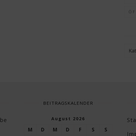
Ö
Kate
BEITRAGSKALENDER
August 2026
abe
Sta
M
D
M
D
F
S
S
Im