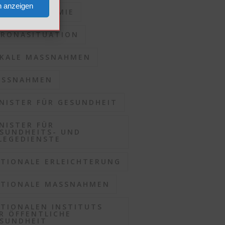
n anzeigen
RONAPANDEMIE
RONASITUATION
KALE MASSNAHMEN
SSNAHMEN
NISTER FÜR GESUNDHEIT
NISTER FÜR
SUNDHEITS- UND
LEGEDIENSTE
TIONALE ERLEICHTERUNG
TIONALE MASSNAHMEN
TIONALEN INSTITUTS
R ÖFFENTLICHE
SUNDHEIT