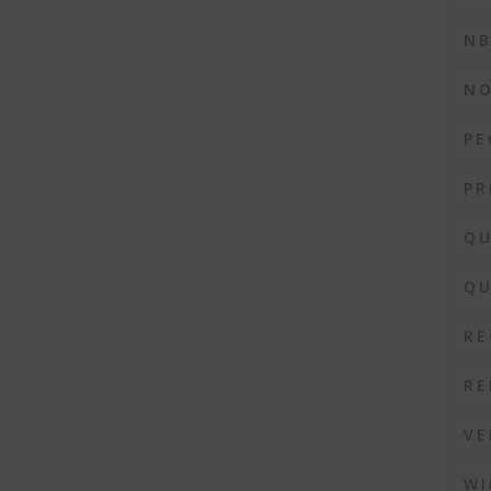
N
N
PE
PR
QU
QU
RE
RE
VE
WI