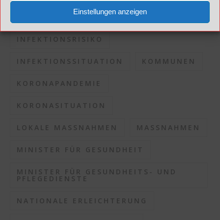
Einstellungen anzeigen
INFEKTIONSKONTROLLE
INFEKTIONSRISIKO
INFEKTIONSSITUATION
KOMMUNEN
KORONAPANDEMIE
KORONASITUATION
LOKALE MASSNAHMEN
MASSNAHMEN
MINISTER FÜR GESUNDHEIT
MINISTER FÜR GESUNDHEITS- UND
PFLEGEDIENSTE
NATIONALE ERLEICHTERUNG