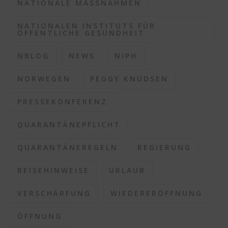
NATIONALE MASSNAHMEN
NATIONALEN INSTITUTS FÜR
ÖFFENTLICHE GESUNDHEIT
NBLOG
NEWS
NIPH
NORWEGEN
PEGGY KNUDSEN
PRESSEKONFERENZ
QUARANTÄNEPFLICHT
QUARANTÄNEREGELN
REGIERUNG
REISEHINWEISE
URLAUB
VERSCHÄRFUNG
WIEDERERÖFFNUNG
ÖFFNUNG