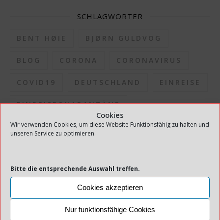
SCHLAGWÖRTER
BENT HØIE
BJØRN GULDVOG
BLOG
CORONA
CORONAVIRUS
COVID19
DEUTSCHLAND
EINREISE
EINREISEQUARANTÄNE
Cookies
Wir verwenden Cookies, um diese Website Funktionsfähig zu halten und
ERLEICHTERUNGEN
FERIENHAUS
unseren Service zu optimieren.
FHI
GESUNDHEITSDIREKTION
Bitte die entsprechende Auswahl treffen.
GESUNDHEITSDIREKTOR
HAUS
Cookies akzeptieren
INFEKTION
INFEKTIONSAUSBRUCH
Nur funktionsfähige Cookies
INFEKTIONSDRUCK