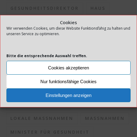
GESUNDHEITSDIREKTOR
HAUS
INFEKTION
INFEKTIONSAUSBRUCH
Cookies
Wir verwenden Cookies, um diese Website Funktionsfähig zu halten und
unseren Service zu optimieren.
INFEKTIONSDRUCK
INFEKTIONSKONTROLLE
Bitte die entsprechende Auswahl treffen.
INFEKTIONSRISIKO
Cookies akzeptieren
INFEKTIONSSITUATION
KOMMUNEN
Nur funktionsfähige Cookies
KORONAPANDEMIE
Einstellungen anzeigen
KORONASITUATION
LOKALE MASSNAHMEN
MASSNAHMEN
MINISTER FÜR GESUNDHEIT