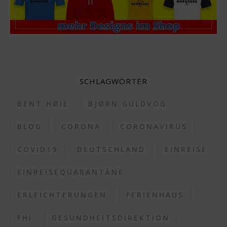
SCHLAGWÖRTER
BENT HØIE
BJØRN GULDVOG
BLOG
CORONA
CORONAVIRUS
COVID19
DEUTSCHLAND
EINREISE
EINREISEQUARANTÄNE
ERLEICHTERUNGEN
FERIENHAUS
FHI
GESUNDHEITSDIREKTION