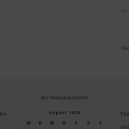
Ö
Kate
BEITRAGSKALENDER
August 2026
abe
Sta
M
D
M
D
F
S
S
Im