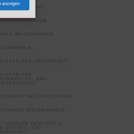
n anzeigen
RONAPANDEMIE
RONASITUATION
KALE MASSNAHMEN
SSNAHMEN
NISTER FÜR GESUNDHEIT
NISTER FÜR
SUNDHEITS- UND
LEGEDIENSTE
TIONALE ERLEICHTERUNG
TIONALE MASSNAHMEN
TIONALEN INSTITUTS
R ÖFFENTLICHE
SUNDHEIT