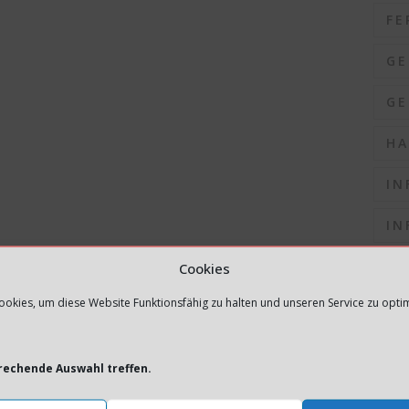
FE
GE
GE
HA
IN
IN
IN
Cookies
okies, um diese Website Funktionsfähig zu halten und unseren Service zu opti
IN
IN
prechende Auswahl treffen.
K