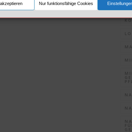
akzeptieren
Nur funktionsfähige Cookies
Einstellunge
KO
KO
LO
MA
MI
MI
GE
PF
NA
NA
NA
FÜ
GE