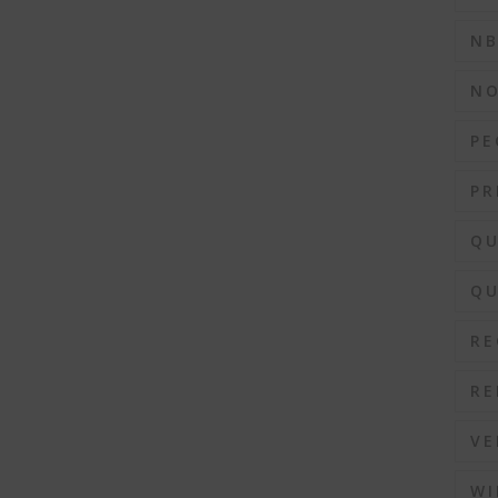
N
N
PE
PR
QU
QU
RE
RE
VE
WI