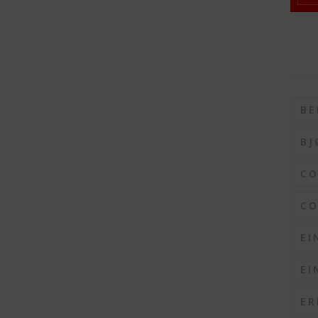
BE
BJ
C
CO
EI
EI
ER