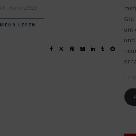
16. April 2023
mehr
Gib 
MEHR LESEN
um 
und
neue
erha
E-Ma