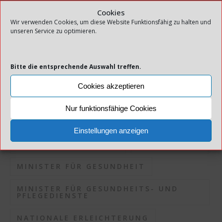
INFEKTIONSDRUCK
Cookies
Wir verwenden Cookies, um diese Website Funktionsfähig zu halten und
unseren Service zu optimieren.
INFEKTIONSKONTROLLE
INFEKTIONSRISIKO
Bitte die entsprechende Auswahl treffen.
INFEKTIONSSITUATION
KOMMUNEN
Cookies akzeptieren
KORONAPANDEMIE
Nur funktionsfähige Cookies
KORONASITUATION
Einstellungen anzeigen
LOKALE MASSNAHMEN
MASSNAHMEN
MINISTER FÜR GESUNDHEIT
MINISTER FÜR GESUNDHEITS- UND
PFLEGEDIENSTE
NATIONALE ERLEICHTERUNG