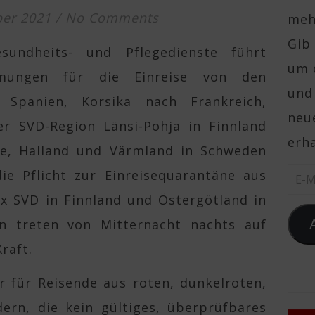
er 2021
/
No Comments
mehr
Gib 
sundheits- und Pflegedienste führt
um 
immungen für die Einreise von den
und
 Spanien, Korsika nach Frankreich,
neue
er SVD-Region Länsi-Pohja in Finnland
erha
e, Halland und Värmland in Schweden
 die Pflicht zur Einreisequarantäne aus
E-Ma
x SVD in Finnland und Östergötland in
n treten von Mitternacht nachts auf
raft.
r für Reisende aus roten, dunkelroten,
ern, die kein gültiges, überprüfbares