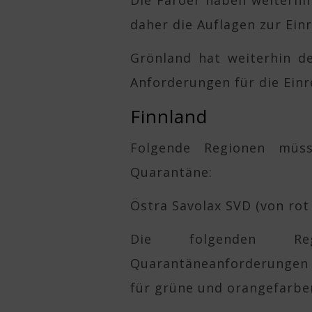
Die Färöer haben weiterhi
daher die Auflagen zur Ein
Grönland hat weiterhin d
Anforderungen für die Einr
Finnland
Folgende Regionen müs
Quarantäne:
Östra Savolax SVD (von rot
Die folgenden R
Quarantäneanforderungen f
für grüne und orangefarbe