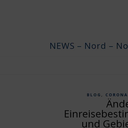
NEWS – Nord – No
,
BLOG
CORONA
Änd
Einreisebest
und Gebie