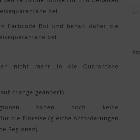
n den Farbcode Dunkelrot und behalten
reisequarantäne bei.
Ö
en Farbcode Rot und behält daher die
eisequarantäne bei.
Kate
sen nicht mehr in die Quarantäne
 auf orange geändert)
egionen haben noch keine
ür die Einreise (gleiche Anforderungen
ne Regionen) :