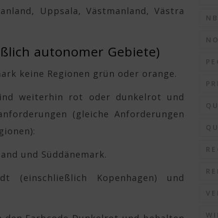
anland, Uppsala, Västmanland, Västra
N
N
ßlich autonomer Gebiete)
PE
ark keine Regionen grün oder orange.
PR
ind weiterhin rot oder dunkelrot und
QU
anforderungen (gleiche Anforderungen
QU
gionen):
RE
tland und Süddänemark.
RE
dt (einschließlich Kopenhagen) und
VE
WI