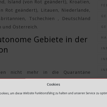
nd, Island (von Rot geändert), Kroatien,
FE
on Rot geändert), Litauen, Niederlande,
GE
ßbritannien, Tschechien , Deutschland
n und Österreich.
GE
utonome Gebiete in der
HA
ion
IN
IN
IN
sen nicht mehr in die Quarantäne
IN
Cookies
IN
orange geändert)
okies, um diese Website Funktionsfähig zu halten und unseren Service zu opti
K
egionen haben noch keine