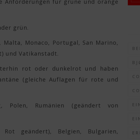
he Anforderungen für grüne und orange
nder grün.
n, Malta, Monaco, Portugal, San Marino,
BE
) und Vatikanstadt.
BJ
terhin rot oder dunkelrot und haben
C
antäne (gleiche Auflagen für rote und
CO
EI
g, Polen, Rumänien (geändert von
.
EI
 Rot geändert), Belgien, Bulgarien,
ER