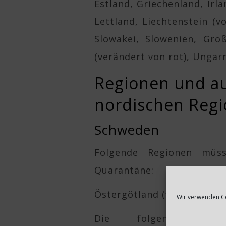
Estland, Griechenland, Irla
Lettland, Liechtenstein (v
Slowakei, Slowenien, Gro
(verändert von rot), Ungar
Regionen und a
nordischen Reg
Schweden
Folgende Regionen müs
Quarantäne:
Östergötland (von rot auf 
Wir verwenden Co
Die folgenden R