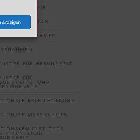
RONAPANDEMIE
RONASITUATION
n anzeigen
KALE MASSNAHMEN
SSNAHMEN
NISTER FÜR GESUNDHEIT
NISTER FÜR
SUNDHEITS- UND
LEGEDIENSTE
TIONALE ERLEICHTERUNG
TIONALE MASSNAHMEN
TIONALEN INSTITUTS
R ÖFFENTLICHE
SUNDHEIT