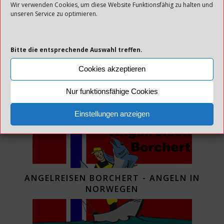
via E-Mail zu erhalten.
Wir verwenden Cookies, um diese Website Funktionsfähig zu halten und
unseren Service zu optimieren.
E-Mail-Adresse
Bitte die entsprechende Auswahl treffen.
Abonnieren
Cookies akzeptieren
Nur funktionsfähige Cookies
WERBUNG:
Einstellungen anzeigen
ANGELREISEN BORCHERT - ANGELN IN
NORWEGEN