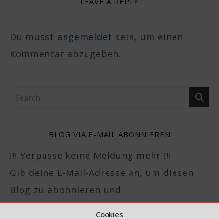
LEAVE A REPLY
Du musst
angemeldet
sein, um einen
Kommentar abzugeben.
BLOG VIA E-MAIL ABONNIEREN
!!! Verpasse keine Meldung mehr !!!
Gib deine E-Mail-Adresse an, um diesen
Blog zu abonnieren und
Benachrichtigungen über neue Beiträge
Cookies