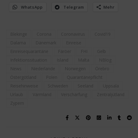
WhatsApp
Telegram
Mehr
Blekinge
Corona
Coronavirus
Covid19
Dalarna
Dänemark
Einreise
Einreisequarantäne
Färöer
FHI
Gelb
Infektionssituation
Island
Malta
NBlog
News
Niederlande
Norwegen
Örebro
Östergötland
Polen
Quarantänepflicht
Reisehinweise
Schweden
Seeland
Uppsala
Urlaub
Värmland
Verschärfung
Zentraljütland
Zypern