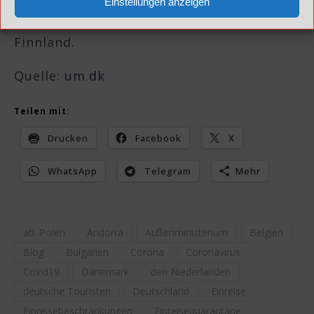
Einstellungen anzeigen
Maakond in Estland und Pohjanmaa in
Finnland.
Quelle:
um.dk
Teilen mit:
Drucken
Facebook
X
WhatsApp
Telegram
Mehr
ab. Polen
Andorra
Außenministerium
Belgien
Blog
Bulgarien
Corona
Coronavirus
Covid19
Dänemark
den Niederlanden
deutsche Touristen
Deutschland
Einreise
Einreisebeschränkungen
Einreisequarantäne