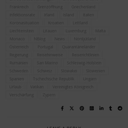
Frankreich
Grenzöffnung
Griechenland
Infektionsrate
Irland
Island
Italien
Koronasituation
Kroatien
Lettland
Liechtenstein
Litauen
Luxemburg
Malta
Monaco
NBlog
News
Nordjütland
Österreich
Portugal
Quarantäneländer
Regierung
Reisehinweise
Reiserichtlinien
Rumänien
San Marino
Schleswig-Holstein
Schweden
Schweiz
Slowakei
Slowenien
Spanien
Tschechische Republik
Ungarn
Urlaub
Vatikan
Vereinigtes Königreich
Verschärfung
Zypern