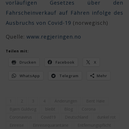
vorläufigen Gesetzes über den
Fahrscheinverkauf auf Fähren infolge des
Ausbruchs von Covid-19
(norwegisch)
Quelle:
www.regjeringen.no
Teilen mit:
Drucken
Facebook
X
WhatsApp
Telegram
Mehr
1
2
3
4
Änderungen
Bent Høie
Bjørn Guldvog
bleibt
Blog
Corona
Coronavirus
Covid19
Deutschland
dunkel rot
Einreise
Einreisequarantäne
Entfernungspflicht