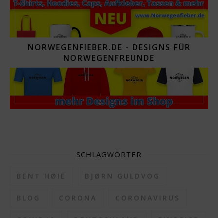
NORWEGENFIEBER.DE - DESIGNS FÜR
NORWEGENFREUNDE
SCHLAGWÖRTER
BENT HØIE
BJØRN GULDVOG
BLOG
CORONA
CORONAVIRUS