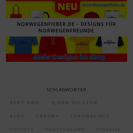
NORWEGENFIEBER.DE - DESIGNS FÜR
NORWEGENFREUNDE
SCHLAGWÖRTER
BENT HØIE
BJØRN GULDVOG
BLOG
CORONA
CORONAVIRUS
COVID19
DEUTSCHLAND
EINREISE