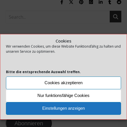
BLOG VIA E-MAIL ABONNIEREN
Cookies
Wir verwenden Cookies, um diese Website Funktionsfähig zu halten und
!!! Verpasse keine Meldung mehr !!!
unseren Service zu optimieren.
Gib deine E-Mail-Adresse an, um diesen
Blog zu abonnieren und
Bitte die entsprechende Auswahl treffen.
Benachrichtigungen über neue Beiträge
Cookies akzeptieren
via E-Mail zu erhalten.
Nur funktionsfähige Cookies
E-Mail-Adresse
Einstellungen anzeigen
Abonnieren