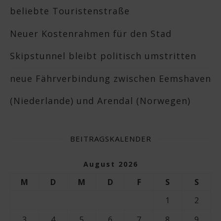
beliebte Touristenstraße
Neuer Kostenrahmen für den Stad
Skipstunnel bleibt politisch umstritten
neue Fährverbindung zwischen Eemshaven
(Niederlande) und Arendal (Norwegen)
BEITRAGSKALENDER
August 2026
M
D
M
D
F
S
S
1
2
3
4
5
6
7
8
9