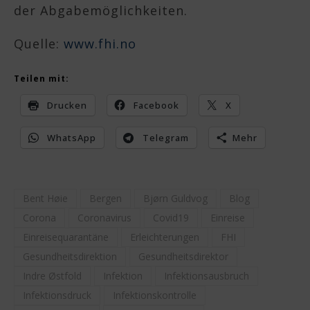
der Abgabemöglichkeiten.
Quelle:
www.fhi.no
Teilen mit:
Drucken
Facebook
X
WhatsApp
Telegram
Mehr
Bent Høie
Bergen
Bjørn Guldvog
Blog
Corona
Coronavirus
Covid19
Einreise
Einreisequarantäne
Erleichterungen
FHI
Gesundheitsdirektion
Gesundheitsdirektor
Indre Østfold
Infektion
Infektionsausbruch
Infektionsdruck
Infektionskontrolle