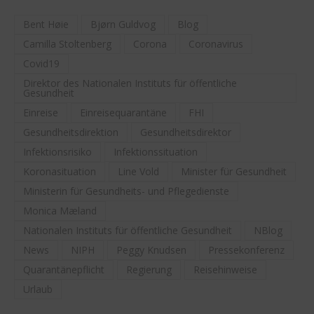
Bent Høie
Bjørn Guldvog
Blog
Camilla Stoltenberg
Corona
Coronavirus
Covid19
Direktor des Nationalen Instituts für öffentliche
Gesundheit
Einreise
Einreisequarantäne
FHI
Gesundheitsdirektion
Gesundheitsdirektor
Infektionsrisiko
Infektionssituation
Koronasituation
Line Vold
Minister für Gesundheit
Ministerin für Gesundheits- und Pflegedienste
Monica Mæland
Nationalen Instituts für öffentliche Gesundheit
NBlog
News
NIPH
Peggy Knudsen
Pressekonferenz
Quarantänepflicht
Regierung
Reisehinweise
Urlaub