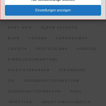
Einstellungen anzeigen
SCHLAGWÖRTER
BENT HØIE
BJØRN GULDVOG
BLOG
CORONA
CORONAVIRUS
COVID19
DEUTSCHLAND
EINREISE
EINREISEQUARANTÄNE
ERLEICHTERUNGEN
FERIENHAUS
FHI
GESUNDHEITSDIREKTION
GESUNDHEITSDIREKTOR
HAUS
INFEKTION
INFEKTIONSAUSBRUCH