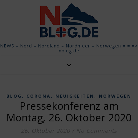
NEWS – Nord – Nordland – Nordmeer – Norwegen = = =>
nblog.de
,
,
,
BLOG
CORONA
NEUIGKEITEN
NORWEGEN
Pressekonferenz am
Montag, 26. Oktober 2020
26. Oktober 2020
/
No Comments