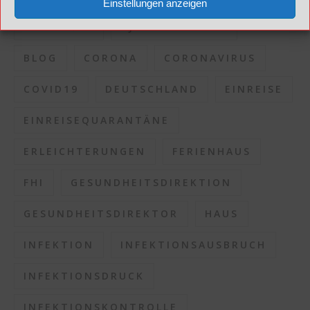
Einstellungen anzeigen
BENT HØIE
BJØRN GULDVOG
BLOG
CORONA
CORONAVIRUS
COVID19
DEUTSCHLAND
EINREISE
EINREISEQUARANTÄNE
ERLEICHTERUNGEN
FERIENHAUS
FHI
GESUNDHEITSDIREKTION
GESUNDHEITSDIREKTOR
HAUS
INFEKTION
INFEKTIONSAUSBRUCH
INFEKTIONSDRUCK
INFEKTIONSKONTROLLE