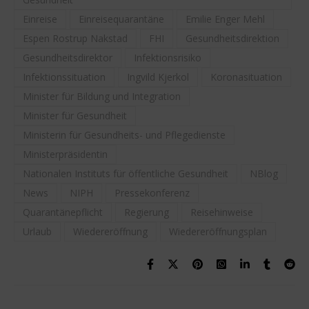
Einreise
Einreisequarantäne
Emilie Enger Mehl
Espen Rostrup Nakstad
FHI
Gesundheitsdirektion
Gesundheitsdirektor
Infektionsrisiko
Infektionssituation
Ingvild Kjerkol
Koronasituation
Minister für Bildung und Integration
Minister für Gesundheit
Ministerin für Gesundheits- und Pflegedienste
Ministerpräsidentin
Nationalen Instituts für öffentliche Gesundheit
NBlog
News
NIPH
Pressekonferenz
Quarantänepflicht
Regierung
Reisehinweise
Urlaub
Wiedereröffnung
Wiedereröffnungsplan