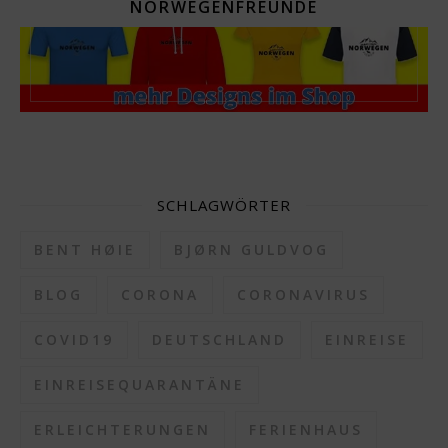
NORWEGENFREUNDE
SCHLAGWÖRTER
BENT HØIE
BJØRN GULDVOG
BLOG
CORONA
CORONAVIRUS
COVID19
DEUTSCHLAND
EINREISE
EINREISEQUARANTÄNE
ERLEICHTERUNGEN
FERIENHAUS