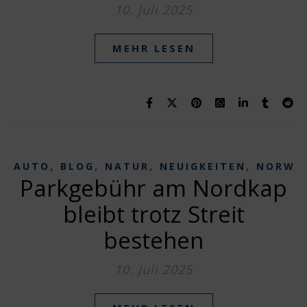
10. Juli 2025
MEHR LESEN
,
,
,
,
AUTO
BLOG
NATUR
NEUIGKEITEN
NORWE
Parkgebühr am Nordkap
bleibt trotz Streit
bestehen
10. Juli 2025