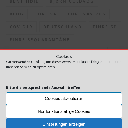
BENT HØIE
BJØRN GULDVOG
BLOG
CORONA
CORONAVIRUS
COVID19
DEUTSCHLAND
EINREISE
EINREISEQUARANTÄNE
ERLEICHTERUNGEN
FERIENHAUS
Cookies
Wir verwenden Cookies, um diese Website Funktionsfähig zu halten und
FHI
GESUNDHEITSDIREKTION
unseren Service zu optimieren.
GESUNDHEITSDIREKTOR
HAUS
Bitte die entsprechende Auswahl treffen.
INFEKTION
INFEKTIONSAUSBRUCH
Cookies akzeptieren
INFEKTIONSDRUCK
Nur funktionsfähige Cookies
INFEKTIONSKONTROLLE
Einstellungen anzeigen