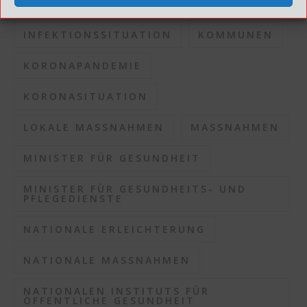
INFEKTIONSRISIKO
INFEKTIONSSITUATION
KOMMUNEN
KORONAPANDEMIE
KORONASITUATION
LOKALE MASSNAHMEN
MASSNAHMEN
MINISTER FÜR GESUNDHEIT
MINISTER FÜR GESUNDHEITS- UND
PFLEGEDIENSTE
NATIONALE ERLEICHTERUNG
NATIONALE MASSNAHMEN
NATIONALEN INSTITUTS FÜR
ÖFFENTLICHE GESUNDHEIT