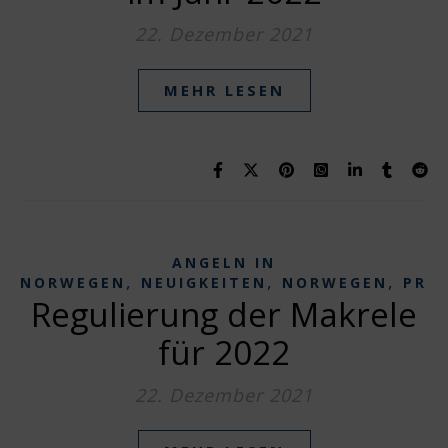
22. Dezember 2021
MEHR LESEN
ANGELN IN
,
,
,
NORWEGEN
NEUIGKEITEN
NORWEGEN
PRE
Regulierung der Makrele
für 2022
22. Dezember 2021