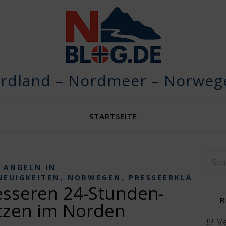
rdland – Nordmeer – Norwege
STARTSEITE
ANGELN IN
,
,
NEUIGKEITEN
NORWEGEN
PRESSEERKLÄRUNG
esseren 24-Stunden-
B
tzen im Norden
!!! 