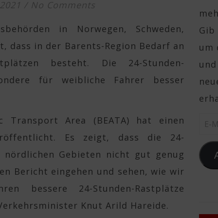
 2021
/
No Comments
mehr
rsbehörden in Norwegen, Schweden,
Gib 
t, dass in der Barents-Region Bedarf an
um 
stplätzen besteht. Die 24-Stunden-
und
sondere für weibliche Fahrer besser
neue
erha
ic Transport Area (BEATA) hat einen
E-Ma
röffentlicht. Es zeigt, dass die 24-
n nördlichen Gebieten nicht gut genug
en Bericht eingehen und sehen, wie wir
en bessere 24-Stunden-Rastplätze
erkehrsminister Knut Arild Hareide.