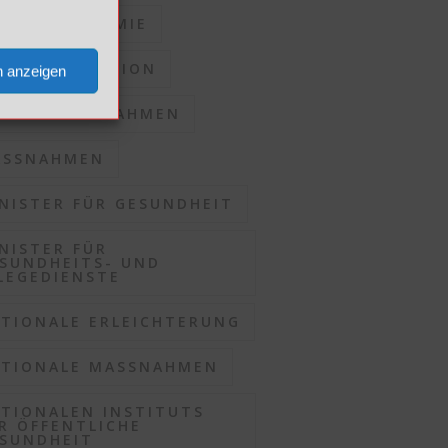
RONAPANDEMIE
RONASITUATION
n anzeigen
KALE MASSNAHMEN
SSNAHMEN
NISTER FÜR GESUNDHEIT
NISTER FÜR
SUNDHEITS- UND
LEGEDIENSTE
TIONALE ERLEICHTERUNG
TIONALE MASSNAHMEN
TIONALEN INSTITUTS
R ÖFFENTLICHE
SUNDHEIT