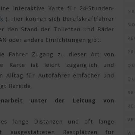
ine interaktive Karte für 24-Stunden-
N
nk
). Hier können sich Berufskraftfahrer
N
ber den Stand der Toiletten und Bäder
PE
AN oder andere Einrichtungen gibt.
PR
die Fahrer Zugang zu dieser Art von
ie Karte ist leicht zugänglich und
QU
n Alltag für Autofahrer einfacher und
QU
gt Hareide.
RE
menarbeit unter der Leitung von
RE
VE
 es lange Distanzen und oft lange
t ausgestatteten Rastplätzen für
WI