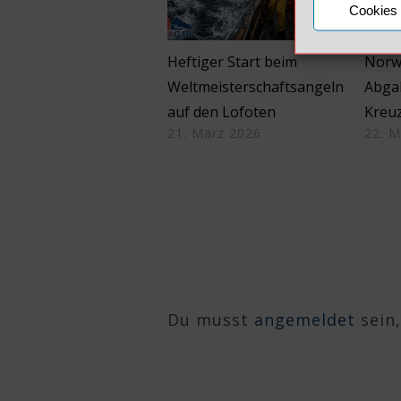
Cookies 
Heftiger Start beim
Norw
Weltmeisterschaftsangeln
Abga
auf den Lofoten
Kreu
21. März 2026
22. M
Du musst
angemeldet
sein