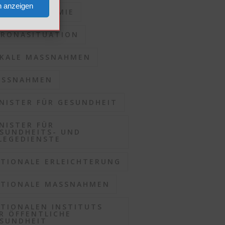
n anzeigen
RONAPANDEMIE
RONASITUATION
KALE MASSNAHMEN
SSNAHMEN
NISTER FÜR GESUNDHEIT
NISTER FÜR
SUNDHEITS- UND
LEGEDIENSTE
TIONALE ERLEICHTERUNG
TIONALE MASSNAHMEN
TIONALEN INSTITUTS
R ÖFFENTLICHE
SUNDHEIT