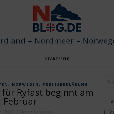
rdland – Nordmeer – Norwege
STARTSEITE
,
,
TEN
NORWEGEN
PRESSEERKLÄRUNG
für Ryfast beginnt am
. Februar
B
r 2021
/
No Comments
!!! 