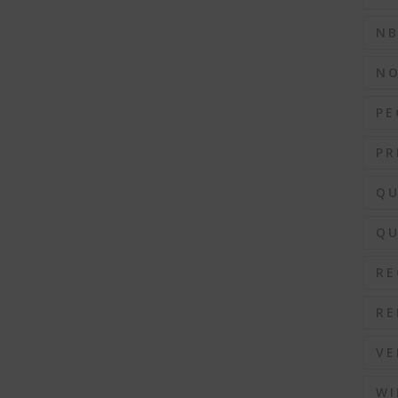
N
N
PE
PR
QU
QU
RE
RE
VE
WI