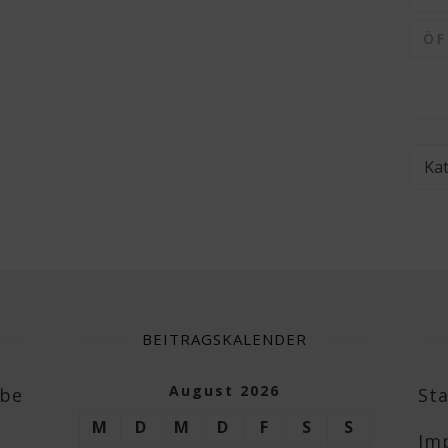
Ö
Kate
BEITRAGSKALENDER
August 2026
abe
Sta
M
D
M
D
F
S
S
Im