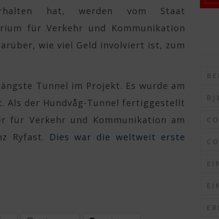
erhalten hat, werden vom Staat
rium für Verkehr und Kommunikation
rüber, wie viel Geld involviert ist, zum
BE
 längste Tunnel im Projekt. Es wurde am
BJ
. Als der Hundvåg-Tunnel fertiggestellt
ter für Verkehr und Kommunikation am
C
anz Ryfast.
Dies war die weltweit erste
CO
EI
o
EI
ER