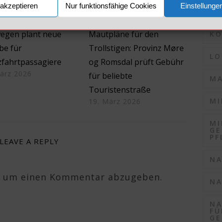
akzeptieren
Nur funktionsfähige Cookies
Einstellunge
KO
egen plant neue
Mautpläne für den
KO
be für
Trollstigen: Provinz Møre
LO
zfahrtpassagiere
og Romsdal prüft Gebühr
ärz 2026
für beliebte
MA
Touristenstraße
MI
19. März 2026
MI
GE
PF
LEAVE A REPLY
NA
, um einen Kommentar abzugeben.
NA
NA
FÜ
GE