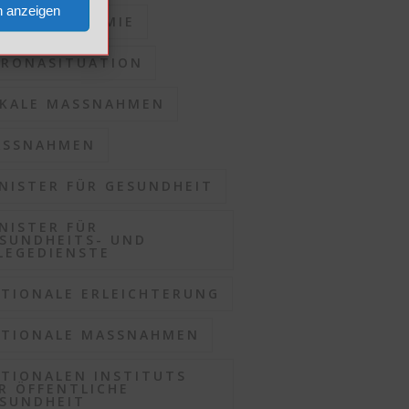
n anzeigen
RONAPANDEMIE
RONASITUATION
KALE MASSNAHMEN
SSNAHMEN
NISTER FÜR GESUNDHEIT
NISTER FÜR
SUNDHEITS- UND
LEGEDIENSTE
TIONALE ERLEICHTERUNG
TIONALE MASSNAHMEN
TIONALEN INSTITUTS
R ÖFFENTLICHE
SUNDHEIT