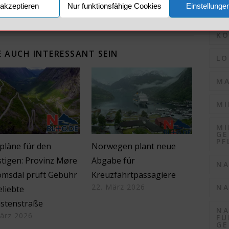
akzeptieren
Nur funktionsfähige Cookies
Einstellunge
KO
KO
 AUCH INTERESSANT SEIN
LO
MA
MI
MI
GE
PF
pläne für den
Norwegen plant neue
stigen: Provinz Møre
Abgabe für
NA
omsdal prüft Gebühr
Kreuzfahrtpassagiere
22. März 2026
NA
eliebte
istenstraße
NA
ärz 2026
FÜ
GE