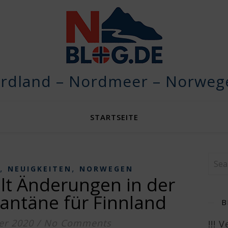
rdland – Nordmeer – Norwege
STARTSEITE
,
,
NEUIGKEITEN
NORWEGEN
lt Änderungen in der
antäne für Finnland
B
er 2020
/
No Comments
!!! 