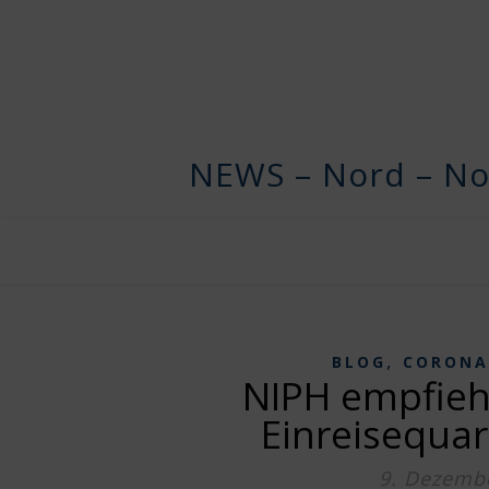
NEWS – Nord – No
,
BLOG
CORONA
NIPH empfieh
Einreisequar
9. Dezemb