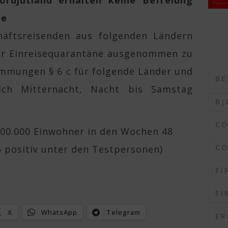
ordjütland erhalten keine Befreiung
ne
äftsreisenden aus folgenden Ländern
der Einreisequarantäne ausgenommen zu
immungen § 6 c für folgende Länder und
BE
lich Mitternacht, Nacht bis Samstag
BJ
C
100.000 Einwohner in den Wochen 48
CO
positiv unter den Testpersonen)
EI
EI
X
WhatsApp
Telegram
ER