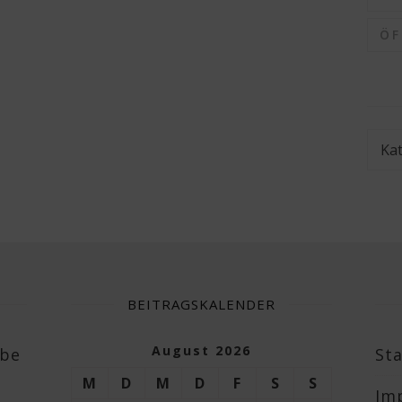
Ö
Kate
BEITRAGSKALENDER
August 2026
abe
Sta
M
D
M
D
F
S
S
Im