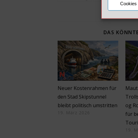
Cookies 
DAS KÖNNTE
Neuer Kostenrahmen für
Maut
den Stad Skipstunnel
Troll
bleibt politisch umstritten
og R
19. März 2026
für b
Tour
19. M