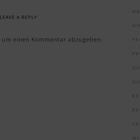
N
LEAVE A REPLY
N
, um einen Kommentar abzugeben.
PE
PR
QU
QU
RE
RE
VE
WI