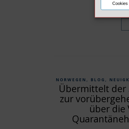
Cookies 
2
,
,
NORWEGEN
BLOG
NEUIG
Übermittelt der 
zur vorübergeh
über die 
Quarantäneh