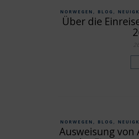
,
,
NORWEGEN
BLOG
NEUIG
Über die Einrei
2
2
,
,
NORWEGEN
BLOG
NEUIG
Ausweisung von A