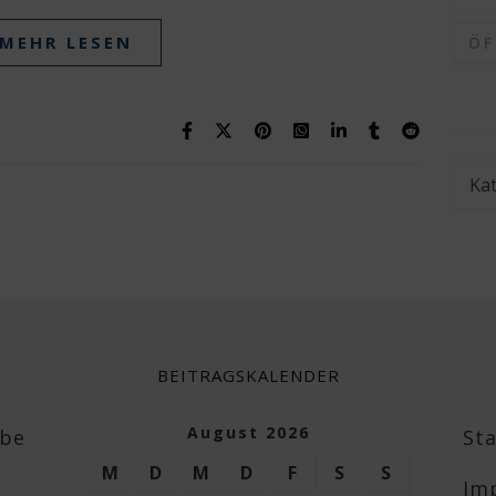
MEHR LESEN
Ö
Kate
BEITRAGSKALENDER
August 2026
abe
Sta
M
D
M
D
F
S
S
Im