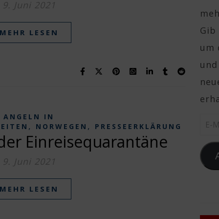
9. Juni 2021
mehr
Gib 
MEHR LESEN
um 
und
neue
erha
ANGELN IN
E-Ma
,
,
KEITEN
NORWEGEN
PRESSEERKLÄRUNG
der Einreisequarantäne
9. Juni 2021
MEHR LESEN