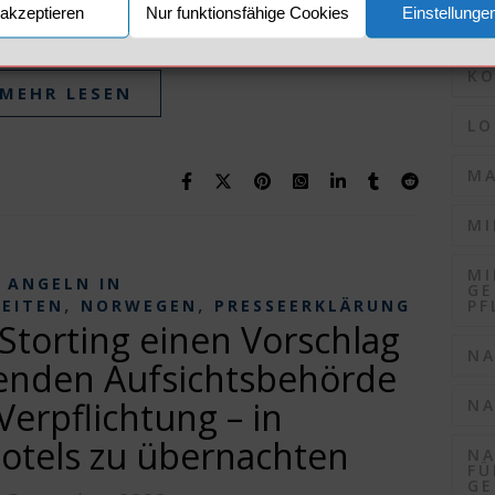
akzeptieren
Nur funktionsfähige Cookies
Einstellunge
KO
2. Januar 2021
KO
MEHR LESEN
LO
MA
MI
MI
ANGELN IN
GE
,
,
PF
KEITEN
NORWEGEN
PRESSEERKLÄRUNG
Storting einen Vorschlag
NA
enden Aufsichtsbehörde
Verpflichtung – in
NA
otels zu übernachten
NA
FÜ
GE