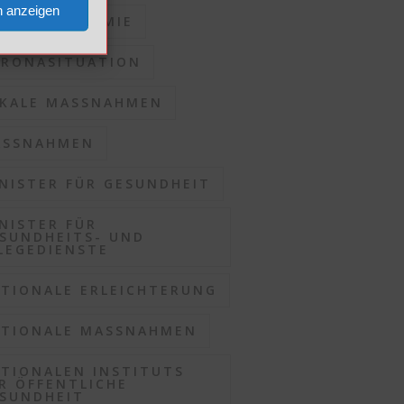
n anzeigen
RONAPANDEMIE
RONASITUATION
KALE MASSNAHMEN
SSNAHMEN
NISTER FÜR GESUNDHEIT
NISTER FÜR
SUNDHEITS- UND
LEGEDIENSTE
TIONALE ERLEICHTERUNG
TIONALE MASSNAHMEN
TIONALEN INSTITUTS
R ÖFFENTLICHE
SUNDHEIT