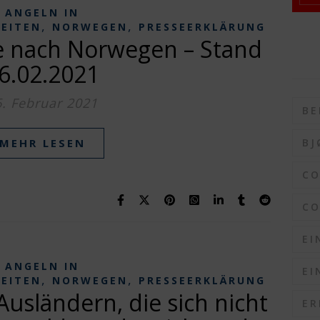
ANGELN IN
,
,
KEITEN
NORWEGEN
PRESSEERKLÄRUNG
se nach Norwegen – Stand
6.02.2021
6. Februar 2021
BE
BJ
MEHR LESEN
C
CO
EI
ANGELN IN
EI
,
,
KEITEN
NORWEGEN
PRESSEERKLÄRUNG
usländern, die sich nicht
ER