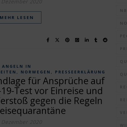
. Dezember 2020
N
MEHR LESEN
N
PE
PR
QU
ANGELN IN
,
,
KEITEN
NORWEGEN
PRESSEERKLÄRUNG
QU
dlage für Ansprüche auf
RE
19-Test vor Einreise und
Verstoß gegen die Regeln
RE
reisequarantäne
VE
. Dezember 2020
WI