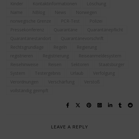
Kinder
Kontaktinformationen
Löschung
Name
NBlog
News
Norwegen
norwegische Grenze
PCR-Test
Polizei
Pressekonferenz
Quarantäne
Quarantänepflicht
Quarantänestandort
Quarantänevorschrift
Rechtsgrundlage
Regeln
Regierung
registrieren
Registrierung
Reiseanmeldesystem
Reisehinweise
Reisen
Sektoren
Staatsbürger
System
Testergebnis
Urlaub
Verfolgung
Verordnungen
Verschärfung
Verstoß
vollständig geimpft
LEAVE A REPLY