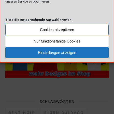
unseren Service zu optimieren.
WERBUNG:
Bitte die entsprechende Auswahl treffen.
Cookies akzeptieren
Nur funktionsfähige Cookies
NORWEGENFIEBER.DE - DESIGNS FÜR
NORWEGENFREUNDE
Einstellungen anzeigen
SCHLAGWÖRTER
BENT HØIE
BJØRN GULDVOG