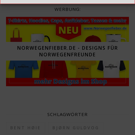
WERBUNG:
NORWEGENFIEBER.DE - DESIGNS FÜR
NORWEGENFREUNDE
SCHLAGWÖRTER
BENT HØIE
BJØRN GULDVOG