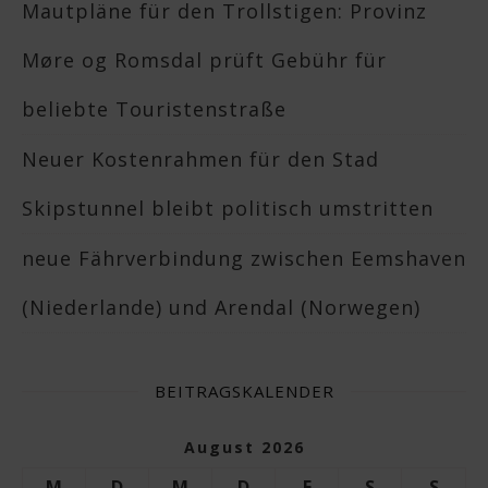
Mautpläne für den Trollstigen: Provinz
Møre og Romsdal prüft Gebühr für
beliebte Touristenstraße
Neuer Kostenrahmen für den Stad
Skipstunnel bleibt politisch umstritten
neue Fährverbindung zwischen Eemshaven
(Niederlande) und Arendal (Norwegen)
BEITRAGSKALENDER
August 2026
M
D
M
D
F
S
S