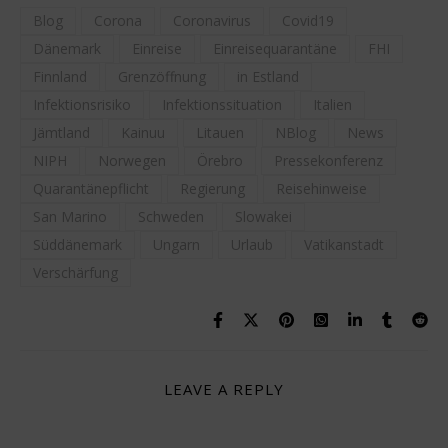
Blog
Corona
Coronavirus
Covid19
Dänemark
Einreise
Einreisequarantäne
FHI
Finnland
Grenzöffnung
in Estland
Infektionsrisiko
Infektionssituation
Italien
Jämtland
Kainuu
Litauen
NBlog
News
NIPH
Norwegen
Örebro
Pressekonferenz
Quarantänepflicht
Regierung
Reisehinweise
San Marino
Schweden
Slowakei
Süddänemark
Ungarn
Urlaub
Vatikanstadt
Verschärfung
LEAVE A REPLY