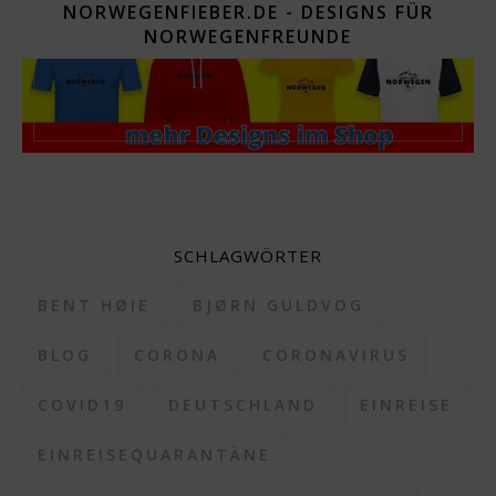
NORWEGENFIEBER.DE - DESIGNS FÜR
NORWEGENFREUNDE
SCHLAGWÖRTER
BENT HØIE
BJØRN GULDVOG
BLOG
CORONA
CORONAVIRUS
COVID19
DEUTSCHLAND
EINREISE
EINREISEQUARANTÄNE