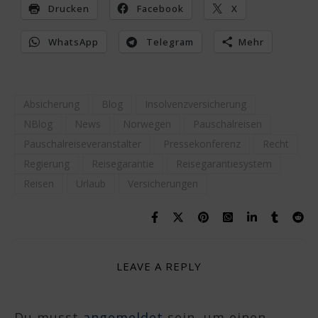
Drucken
Facebook
X
WhatsApp
Telegram
Mehr
Absicherung
Blog
Insolvenzversicherung
NBlog
News
Norwegen
Pauschalreisen
Pauschalreiseveranstalter
Pressekonferenz
Recht
Regierung
Reisegarantie
Reisegarantiesystem
Reisen
Urlaub
Versicherungen
LEAVE A REPLY
Du musst
angemeldet
sein, um einen