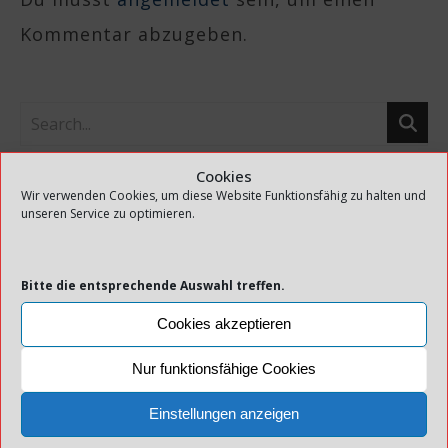
Kommentar abzugeben.
Cookies
Wir verwenden Cookies, um diese Website Funktionsfähig zu halten und
BLOG VIA E-MAIL ABONNIEREN
unseren Service zu optimieren.
!!! Verpasse keine Meldung mehr !!!
Gib deine E-Mail-Adresse an, um diesen
Bitte die entsprechende Auswahl treffen.
Blog zu abonnieren und
Cookies akzeptieren
Benachrichtigungen über neue Beiträge
Nur funktionsfähige Cookies
via E-Mail zu erhalten.
Einstellungen anzeigen
E-Mail-Adresse