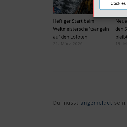
Cookies 
Heftiger Start beim
Neue
Weltmeisterschaftsangeln
den S
auf den Lofoten
bleib
21. März 2026
19. M
Du musst
angemeldet
sein