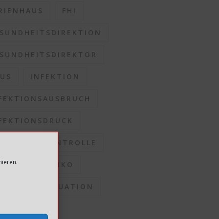
RIENHAUS
FHI
SUNDHEITSDIREKTION
SUNDHEITSDIREKTOR
US
INFEKTION
FEKTIONSAUSBRUCH
FEKTIONSDRUCK
FEKTIONSKONTROLLE
mieren.
FEKTIONSRISIKO
FEKTIONSSITUATION
OMMUNEN