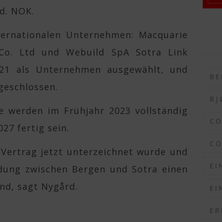
d. NOK.
nternationalen Unternehmen: Macquarie
Co. Ltd und Webuild SpA Sotra Link
21 als Unternehmen ausgewählt, und
BE
geschlossen.
BJ
e werden im Frühjahr 2023 vollständig
C
027 fertig sein.
CO
 Vertrag jetzt unterzeichnet wurde und
EI
ndung zwischen Bergen und Sotra einen
nd, sagt Nygård.
EI
o
ER