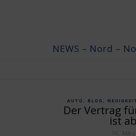
NEWS – Nord – No
,
,
AUTO
BLOG
NEUIGKEI
Der Vertrag fü
ist a
16. März