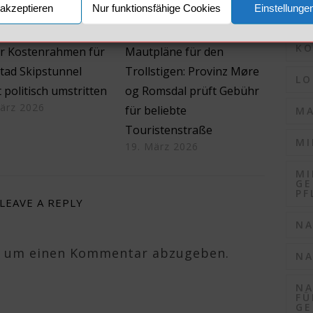
akzeptieren
Nur funktionsfähige Cookies
Einstellunge
KO
KO
r Kostenrahmen für
Mautpläne für den
tad Skipstunnel
Trollstigen: Provinz Møre
LO
t politisch umstritten
og Romsdal prüft Gebühr
ärz 2026
für beliebte
MA
Touristenstraße
MI
19. März 2026
MI
GE
PF
LEAVE A REPLY
NA
, um einen Kommentar abzugeben.
NA
NA
FÜ
GE