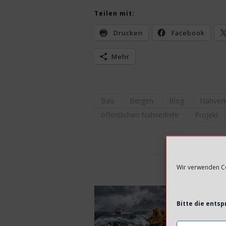
Teilen mit:
Drucken
Facebook
Mehr
Bau
Bergen
Blog
Nahver
öffentlichen Nahverkehr
Projekt
Wir verwenden Co
DAS KÖNNTE
Bitte die ents