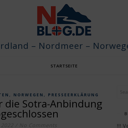
rdland – Nordmeer – Norwege
STARTSEITE
,
,
TEN
NORWEGEN
PRESSEERKLÄRUNG
r die Sotra-Anbindung
bgeschlossen
B
 2022
/
No Comments
!!! 