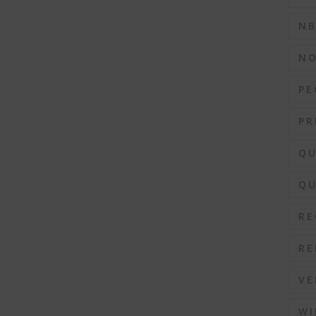
N
N
PE
PR
QU
QU
RE
RE
VE
WI