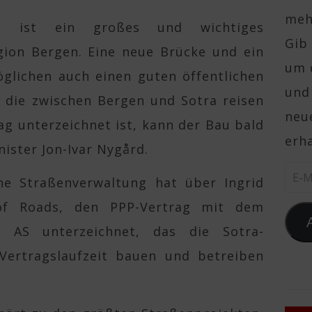
mehr
ng ist ein großes und wichtiges
Gib 
gion Bergen. Eine neue Brücke und ein
um 
glichen auch einen guten öffentlichen
und
, die zwischen Bergen und Sotra reisen
neue
rag unterzeichnet ist, kann der Bau bald
erha
ister Jon-Ivar Nygård.
E-Ma
che Straßenverwaltung hat über Ingrid
 of Roads, den PPP-Vertrag mit dem
 AS unterzeichnet, das die Sotra-
ertragslaufzeit bauen und betreiben