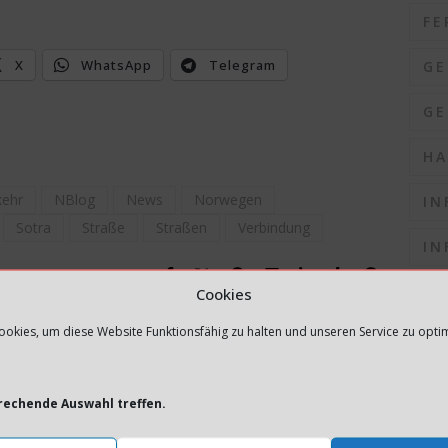
FE
X
WhatsApp
Telegram
GE
GE
HA
kehr
NBlog
News
Norwegen
IN
Sotra
Straße
Straßen
Verbindung
IN
IN
Cookies
okies, um diese Website Funktionsfähig zu halten und unseren Service zu opti
IN
 AUCH INTERESSANT SEIN
IN
prechende Auswahl treffen.
K