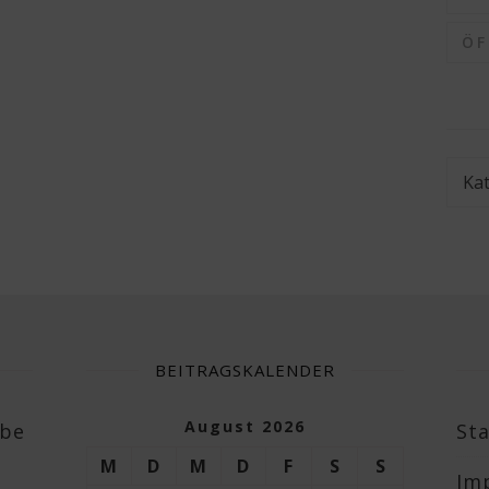
Ö
Kate
BEITRAGSKALENDER
August 2026
abe
Sta
M
D
M
D
F
S
S
Im