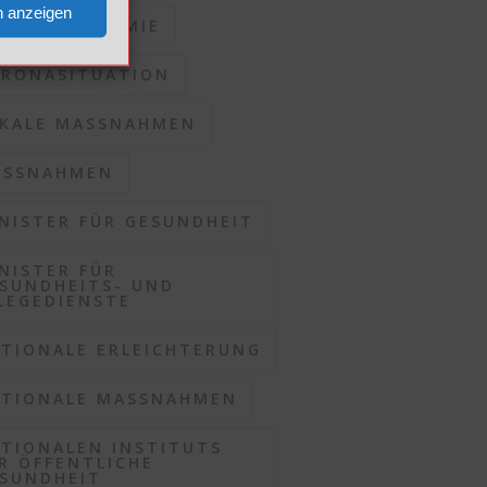
n anzeigen
RONAPANDEMIE
RONASITUATION
KALE MASSNAHMEN
SSNAHMEN
NISTER FÜR GESUNDHEIT
NISTER FÜR
SUNDHEITS- UND
LEGEDIENSTE
TIONALE ERLEICHTERUNG
TIONALE MASSNAHMEN
TIONALEN INSTITUTS
R ÖFFENTLICHE
SUNDHEIT