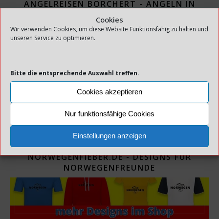
ANGELREISEN BORCHERT - ANGELN IN
NORWEGEN
Cookies
Wir verwenden Cookies, um diese Website Funktionsfähig zu halten und
unseren Service zu optimieren.
Bitte die entsprechende Auswahl treffen.
Cookies akzeptieren
WERBUNG:
Nur funktionsfähige Cookies
Einstellungen anzeigen
NORWEGENFIEBER.DE - DESIGNS FÜR
NORWEGENFREUNDE