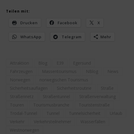
Teilen mit:
Drucken
Facebook
X
WhatsApp
Telegram
Mehr
Attraktion
Blog
E39
Egersund
Fahrzeugen
Massentourismus
NBlog
News
Norwegen
norwegischen Tourismus
Sicherheitsauflagen
Sicherheitsroutine
Straße
Straßennetz
Straßentunnel
Straßenverwaltung
Touren
Tourismusbranche
Touristenstraße
Trodal-Tunnel
Tunnel
Tunnelsicherheit
Urlaub
Verkehr
Verkehrsteilnehmer
Wasserfällen
Westnorwegen