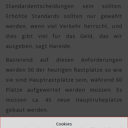
Standardentscheidungen sein sollten.
Erhöhte Standards sollten nur gewählt
werden, wenn viel Verkehr herrscht, und
dies gibt viel für das Geld, das wir
ausgeben, sagt Hareide.
Basierend auf diesen Anforderungen
werden 50 der heutigen Rastplätze so wie
sie sind Hauptrastplätze sein, während 60
Plätze aufgewertet werden müssen. Es
müssen ca. 45 neue Hauptruheplätze
gebaut werden.
– Die Entwicklung erfolgt im Rahmen des
Cookies